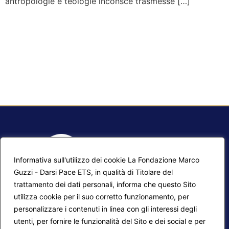
antropologie e teologie inconsce trasmesse […]
Informativa sull'utilizzo dei cookie La Fondazione Marco
Guzzi - Darsi Pace ETS, in qualità di Titolare del
trattamento dei dati personali, informa che questo Sito
utilizza cookie per il suo corretto funzionamento, per
F.A.Q.
Contatti
personalizzare i contenuti in linea con gli interessi degli
utenti, per fornire le funzionalità del Sito e dei social e per
Mappa del sito
Calendario corsi