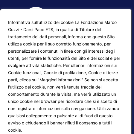
Informativa sull'utilizzo dei cookie La Fondazione Marco
Guzzi - Darsi Pace ETS, in qualità di Titolare del
trattamento dei dati personali, informa che questo Sito
utilizza cookie per il suo corretto funzionamento, per
F.A.Q.
Contatti
personalizzare i contenuti in linea con gli interessi degli
utenti, per fornire le funzionalità del Sito e dei social e per
Mappa del sito
Calendario corsi
svolgere attività statistiche. Per ulteriori informazioni sui
Progetti Darsi Pace
Privacy Policy
Cookie funzionali, Cookie di profilazione, Cookie di terze
parti, clicca su "Maggiori informazioni" Se non si accetta
Login redattori
Cookie Policy
l'utilizzo dei cookie, non verrà tenuta traccia del
comportamento durante la visita, ma verrà utilizzato un
unico cookie nel browser per ricordare che si è scelto di
Seguici su:
non registrare informazioni sulla navigazione. Utilizzando
qualsiasi collegamento o pulsante al di fuori di questo
avviso o chiudendo il banner rifiuti il consenso a tutti i
cookie.
Maggiori informazioni
© 2026
Fondazione Marco Guzzi – Darsi Pace