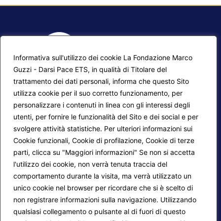
Informativa sull'utilizzo dei cookie La Fondazione Marco
Guzzi - Darsi Pace ETS, in qualità di Titolare del
trattamento dei dati personali, informa che questo Sito
utilizza cookie per il suo corretto funzionamento, per
F.A.Q.
Contatti
personalizzare i contenuti in linea con gli interessi degli
utenti, per fornire le funzionalità del Sito e dei social e per
Mappa del sito
Calendario corsi
svolgere attività statistiche. Per ulteriori informazioni sui
Progetti Darsi Pace
Privacy Policy
Cookie funzionali, Cookie di profilazione, Cookie di terze
parti, clicca su "Maggiori informazioni" Se non si accetta
Login redattori
Cookie Policy
l'utilizzo dei cookie, non verrà tenuta traccia del
comportamento durante la visita, ma verrà utilizzato un
unico cookie nel browser per ricordare che si è scelto di
Seguici su:
non registrare informazioni sulla navigazione. Utilizzando
qualsiasi collegamento o pulsante al di fuori di questo