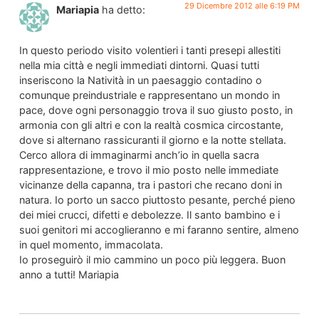
29 Dicembre 2012 alle 6:19 PM
Mariapia
ha detto:
In questo periodo visito volentieri i tanti presepi allestiti
nella mia città e negli immediati dintorni. Quasi tutti
inseriscono la Natività in un paesaggio contadino o
comunque preindustriale e rappresentano un mondo in
pace, dove ogni personaggio trova il suo giusto posto, in
armonia con gli altri e con la realtà cosmica circostante,
dove si alternano rassicuranti il giorno e la notte stellata.
Cerco allora di immaginarmi anch’io in quella sacra
rappresentazione, e trovo il mio posto nelle immediate
vicinanze della capanna, tra i pastori che recano doni in
natura. Io porto un sacco piuttosto pesante, perché pieno
dei miei crucci, difetti e debolezze. Il santo bambino e i
suoi genitori mi accoglieranno e mi faranno sentire, almeno
in quel momento, immacolata.
Io proseguirò il mio cammino un poco più leggera. Buon
anno a tutti! Mariapia