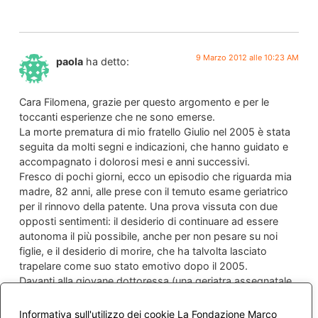
9 Marzo 2012 alle 10:23 AM
paola
ha detto:
Cara Filomena, grazie per questo argomento e per le
toccanti esperienze che ne sono emerse.
La morte prematura di mio fratello Giulio nel 2005 è stata
seguita da molti segni e indicazioni, che hanno guidato e
accompagnato i dolorosi mesi e anni successivi.
Fresco di pochi giorni, ecco un episodio che riguarda mia
madre, 82 anni, alle prese con il temuto esame geriatrico
per il rinnovo della patente. Una prova vissuta con due
opposti sentimenti: il desiderio di continuare ad essere
autonoma il più possibile, anche per non pesare su noi
figlie, e il desiderio di morire, che ha talvolta lasciato
trapelare come suo stato emotivo dopo il 2005.
Davanti alla giovane dottoressa (una geriatra assegnatale
con appuntamento per via telefonica dal servizio sanitario
regionale in un ospedale romano dove mai la nostra
Informativa sull'utilizzo dei cookie La Fondazione Marco