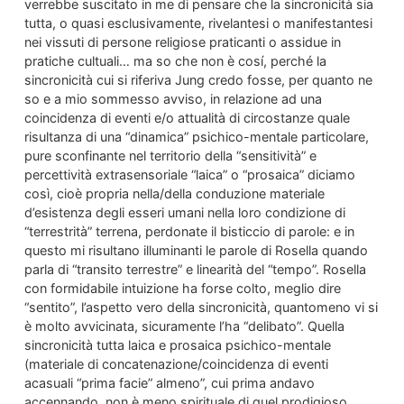
verrebbe suscitato in me di pensare che la sincronicità sia
tutta, o quasi esclusivamente, rivelantesi o manifestantesi
nei vissuti di persone religiose praticanti o assidue in
pratiche cultuali… ma so che non è cosí, perché la
sincronicità cui si riferiva Jung credo fosse, per quanto ne
so e a mio sommesso avviso, in relazione ad una
coincidenza di eventi e/o attualità di circostanze quale
risultanza di una “dinamica” psichico-mentale particolare,
pure sconfinante nel territorio della “sensitività” e
percettività extrasensoriale “laica” o “prosaica” diciamo
così, cioè propria nella/della conduzione materiale
d’esistenza degli esseri umani nella loro condizione di
“terrestrità” terrena, perdonate il bisticcio di parole: e in
questo mi risultano illuminanti le parole di Rosella quando
parla di “transito terrestre” e linearità del “tempo”. Rosella
con formidabile intuizione ha forse colto, meglio dire
“sentito”, l’aspetto vero della sincronicità, quantomeno vi si
è molto avvicinata, sicuramente l’ha “delibato”. Quella
sincronicità tutta laica e prosaica psichico-mentale
(materiale di concatenazione/coincidenza di eventi
acasuali “prima facie” almeno”, cui prima andavo
accennando, non è meno spirituale di quel prodigioso