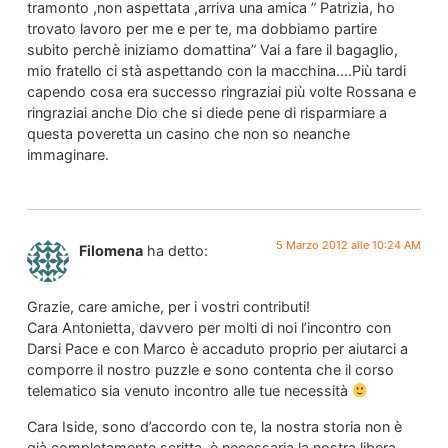
tramonto ,non aspettata ,arriva una amica ” Patrizia, ho
trovato lavoro per me e per te, ma dobbiamo partire
subito perchè iniziamo domattina” Vai a fare il bagaglio,
mio fratello ci stà aspettando con la macchina….Più tardi
capendo cosa era successo ringraziai più volte Rossana e
ringraziai anche Dio che si diede pene di risparmiare a
questa poveretta un casino che non so neanche
immaginare.
5 Marzo 2012 alle 10:24 AM
Filomena
ha detto:
Grazie, care amiche, per i vostri contributi!
Cara Antonietta, davvero per molti di noi l’incontro con
Darsi Pace e con Marco è accaduto proprio per aiutarci a
comporre il nostro puzzle e sono contenta che il corso
telematico sia venuto incontro alle tue necessità
Cara Iside, sono d’accordo con te, la nostra storia non è
già completamente scritta, è necessaria la nostra libera