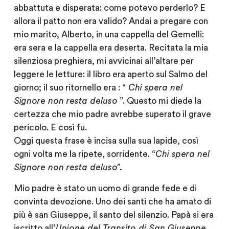
abbattuta e disperata: come potevo perderlo? E
allora il patto non era valido? Andai a pregare con
mio marito, Alberto, in una cappella del Gemelli:
era sera e la cappella era deserta. Recitata la mia
silenziosa preghiera, mi avvicinai all’altare per
leggere le letture: il libro era aperto sul Salmo del
giorno; il suo ritornello era : “
Chi spera nel
Signore non resta deluso
”. Questo mi diede la
certezza che mio padre avrebbe superato il grave
pericolo. E così fu.
Oggi questa frase è incisa sulla sua lapide, così
ogni volta me la ripete, sorridente.
“Chi spera nel
Signore non resta deluso”.
Mio padre è stato un uomo di grande fede e di
convinta devozione. Uno dei santi che ha amato di
più è san Giuseppe, il santo del silenzio. Papà si era
iscritto all’
Unione del Transito di San Giuseppe