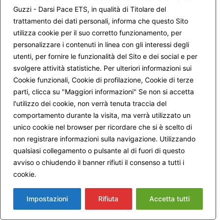
famiglia era stata) che l’accoglieva con un “si goda questa
Guzzi - Darsi Pace ETS, in qualità di Titolare del
bella vecchiaia”, mamma si lascia scappare la frase
trattamento dei dati personali, informa che questo Sito
“veramente vorrei morire”. La dottoressa la guarda allibita
utilizza cookie per il suo corretto funzionamento, per
e preoccupata “Signora, ma lei è depressa!” (come a dire:
personalizzare i contenuti in linea con gli interessi degli
“non posso certificare che sta bene, potrebbe essere un
utenti, per fornire le funzionalità del Sito e dei social e per
pericolo pubblico!”). Fortuna ha voluto che mia madre
fosse accompagnata da un’amica, anche lei in visita per la
svolgere attività statistiche. Per ulteriori informazioni sui
patente, che la dottoressa aveva invitato a restare nella
Cookie funzionali, Cookie di profilazione, Cookie di terze
stanza dopo il suo turno, avendo capito che erano
parti, clicca su "Maggiori informazioni" Se non si accetta
amiche. L’amica quindi è intervenuta per mettere riparo alla
l'utilizzo dei cookie, non verrà tenuta traccia del
frase, così vera, ma così inopportuna in quel contesto. “Sa,
comportamento durante la visita, ma verrà utilizzato un
la mia amica ha perso un figlio…..un incidente…. in mare….
unico cookie nel browser per ricordare che si è scelto di
a Santa Marinella …. nel 2005….”.
non registrare informazioni sulla navigazione. Utilizzando
La dottoressa: “Signora, ma lei è la mamma di Giulio!”.
La visita è durata più di un’ora e insieme hanno anche
qualsiasi collegamento o pulsante al di fuori di questo
telefonato a nostro cugino Paolo, che quella mattina del 10
avviso o chiudendo il banner rifiuti il consenso a tutti i
agosto ha vissuto da vicino la tragedia, e che è un caro
cookie.
Maggiori informazioni
amico della dottoressa.
Oltre a dare il massimo dei punti a mia madre, la
Impostazioni
Rifiuta
Accetta tutti
dottoressa le ha spiegato che la strana coincidenza era un
chiaro segnale che Giulio la proteggeva e l’aiutava e