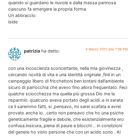
quando si guardano le nuvole e dalla massa pannosa
ciascuno fa emergere la propria forma.
Un abbraccio
iside
4 Marzo 2012 alle 7:36 PM
patrizia
ha detto:
con una incoscienza sconcertante, nella mia giovinezza ,
cercando novità di vita e una identità originale ,finii in un
campeggio libero di fricchettoni ben lontani dall’ambiente
sicuro di parrocchia che avevo fino allora frequentato. Feci
qualche sciocchezza ma quella più grossa Dio me la
risparmiò: qualcuno aveva portato degli acidi..e in serata
ce li saremmo fatti, si ,pensavo, mi sarei scafata e avrei
provato anche io…certo non pensavo che ho una psiche
geneticamente fragile e debole, che esistenzialmente ero
confusa.insicura,.piena di paure e blocchi .. in condizioni
del genere ho visto persone che con un acido sono . Al