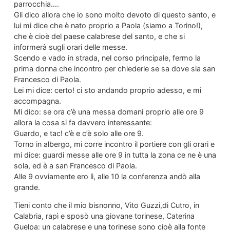
parrocchia….
Gli dico allora che io sono molto devoto di questo santo, e
lui mi dice che è nato proprio a Paola (siamo a Torino!),
che è cioè del paese calabrese del santo, e che si
informerà sugli orari delle messe.
Scendo e vado in strada, nel corso principale, fermo la
prima donna che incontro per chiederle se sa dove sia san
Francesco di Paola.
Lei mi dice: certo! ci sto andando proprio adesso, e mi
accompagna.
Mi dico: se ora c’è una messa domani proprio alle ore 9
allora la cosa si fa davvero interessante:
Guardo, e tac! c’è e c’è solo alle ore 9.
Torno in albergo, mi corre incontro il portiere con gli orari e
mi dice: guardi messe alle ore 9 in tutta la zona ce ne è una
sola, ed è a san Francesco di Paola.
Alle 9 ovviamente ero lì, alle 10 la conferenza andò alla
grande.
Tieni conto che il mio bisnonno, Vito Guzzi,di Cutro, in
Calabria, rapì e sposò una giovane torinese, Caterina
Guelpa: un calabrese e una torinese sono cioè alla fonte