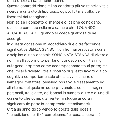
dono di Dio e risarcimento danni.
Questa contraddizione mi ha condotta più volte nella vita a
ricercare un aiuto di tipo psicologico, l’ultima volta, per
liberarmi dal tabagismo.
Non so se il concetto di mente e di psiche coincidano,
quel che conosco nella mia carne è che lì QUANDO
ACCADE ACCADE, quando succede qualcosa te ne
accorgi.
In questa occasione mi accaddero due o tre faccende
significative SENZA SENSO. Non ho mai praticato alcuna
disciplina di tipo orientale SONO NATA STANCA di vivere e
non mi affatico molto per farlo, conosco solo il training
autogeno, appreso come accompagnamento al parto; ma
che, mi si è rivelato utile all’interno di questo lavoro di tipo
cognitivo comportamentale che si avvale anche di
immagini, metafore, pensiero positivo e rilassamento ed
all’interno del quale mi sono pervenute alcune immagini
personali, tra le altre, dei bonsai in numero di tre e di uno,di
cui sento che compiutamente mi sfugge ancora il
significato (in parte lo comprendo intendiamoci).
Circa un anno dopo vengo folgorata dalla poesia
“benedizione per il 41 compleanno” e, cosa ancora più