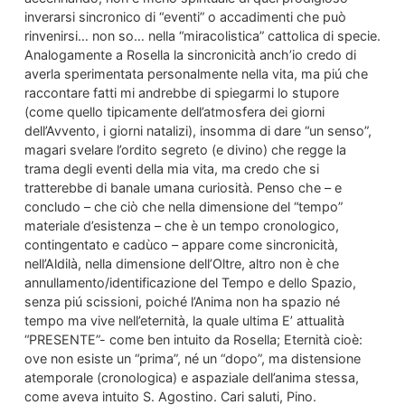
inverarsi sincronico di “eventi” o accadimenti che può
rinvenirsi… non so… nella “miracolistica” cattolica di specie.
Analogamente a Rosella la sincronicità anch’io credo di
averla sperimentata personalmente nella vita, ma piú che
raccontare fatti mi andrebbe di spiegarmi lo stupore
(come quello tipicamente dell’atmosfera dei giorni
dell’Avvento, i giorni natalizi), insomma di dare “un senso”,
magari svelare l’ordito segreto (e divino) che regge la
trama degli eventi della mia vita, ma credo che si
tratterebbe di banale umana curiosità. Penso che – e
concludo – che ciò che nella dimensione del “tempo”
materiale d’esistenza – che è un tempo cronologico,
contingentato e cadùco – appare come sincronicità,
nell’Aldilà, nella dimensione dell’Oltre, altro non è che
annullamento/identificazione del Tempo e dello Spazio,
senza piú scissioni, poiché l’Anima non ha spazio né
tempo ma vive nell’eternità, la quale ultima E’ attualità
“PRESENTE”- come ben intuito da Rosella; Eternità cioè:
ove non esiste un “prima”, né un “dopo”, ma distensione
atemporale (cronologica) e aspaziale dell’anima stessa,
come aveva intuito S. Agostino. Cari saluti, Pino.