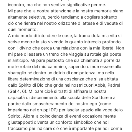
incontro, ma che non sentivo significative per me.
Mi pare che la nostra attenzione e la nostra memoria siano
altamente selettive, perciò tendiamo a cogliere soltanto
ciò che rientra nel nostro orizzonte di attese e di vedute di
quel momento.
A mio modo di intendere le cose, la trama della mia vita si
scrive mentre la sto vivendo in quanto intreccio profondo
con il divino che cerca una relazione con la mia libertà. Non
mi pare di essere un treno che viaggia su rotaie già poste
in anticipo. Mi pare piuttosto che sia chiamata a porre da
me le rotaie del mio cammino, sapendo di non essere allo
sbaraglio né dentro un delirio di onnipotenza, ma nella
libera determinazione di una coscienza che si sa abitata
dallo Spirito di Dio che grida nei nostri cuori Abbà, Padre!
(Gal 4, 6). Mi pare cioè si tratti di affinare la nostra
capacità di discernimento alla scuola delle Scritture e a
partire dallo smascheramento del nostro ego (come
impariamo nei gruppi DP) per lasciar spazio alla voce dello
Spirito. Allora la coincidenza di eventi occasionalmente
giustapposti diventa un conforto simbolico che noi
tracciamo per indicare ciò che è importante per noi, come