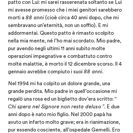
patto con Lui: mi sarei rasserenata soltanto se Lui
mi avesse promesso che i miei genitori sarebbero
morti a
88 anni
(cioè circa 40 anni dopo, che mi
sembravano un’eternità, non un soffio). E mi
addormentai. Questo patto è rimasto scolpito
nella mia mente, né l’ho mai scordato. Mio padre,
pur avendo negli ultimi 11 anni subito molte
operazioni impegnative e combattuto contro
molte malattie, è morto il 12 dicembre scorso. Il 4
gennaio avrebbe compiuto i suoi
88 anni
.
Nel 1994 mi ha colpito un dolore grande, una
grande perdita. Mio padre in quell’occasione mi
regalò una rosa ed un biglietto dov’era scritto: “
Chi spera nel Signore non resta deluso
”. E due
anni dopo è nato mio figlio. Nel 2000 papà ha
avuto un infarto molto grave; era in rianimazione,
pur essendo cosciente, all’ospedale Gemelli. Ero