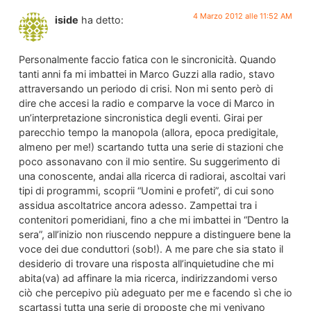
4 Marzo 2012 alle 11:52 AM
iside
ha detto:
Personalmente faccio fatica con le sincronicità. Quando
tanti anni fa mi imbattei in Marco Guzzi alla radio, stavo
attraversando un periodo di crisi. Non mi sento però di
dire che accesi la radio e comparve la voce di Marco in
un’interpretazione sincronistica degli eventi. Girai per
parecchio tempo la manopola (allora, epoca predigitale,
almeno per me!) scartando tutta una serie di stazioni che
poco assonavano con il mio sentire. Su suggerimento di
una conoscente, andai alla ricerca di radiorai, ascoltai vari
tipi di programmi, scoprii “Uomini e profeti”, di cui sono
assidua ascoltatrice ancora adesso. Zampettai tra i
contenitori pomeridiani, fino a che mi imbattei in “Dentro la
sera”, all’inizio non riuscendo neppure a distinguere bene la
voce dei due conduttori (sob!). A me pare che sia stato il
desiderio di trovare una risposta all’inquietudine che mi
abita(va) ad affinare la mia ricerca, indirizzandomi verso
ciò che percepivo più adeguato per me e facendo sì che io
scartassi tutta una serie di proposte che mi venivano