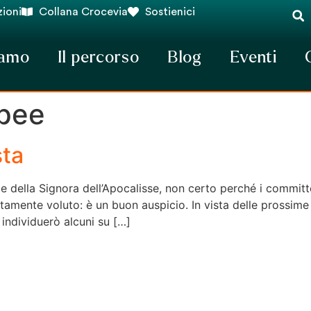
ioni
Collana Crocevia
Sostienici
iamo
Il percorso
Blog
Eventi
opee
sta
le della Signora dell’Apocalisse, non certo perché i commit
tamente voluto: è un buon auspicio. In vista delle prossime
e individuerò alcuni su […]