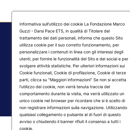
Informativa sull'utilizzo dei cookie La Fondazione Marco
Guzzi - Darsi Pace ETS, in qualità di Titolare del
trattamento dei dati personali, informa che questo Sito
utilizza cookie per il suo corretto funzionamento, per
F.
personalizzare i contenuti in linea con gli interessi degli
Ma
utenti, per fornire le funzionalità del Sito e dei social e per
svolgere attività statistiche. Per ulteriori informazioni sui
Pr
Liberazione interiore
Cookie funzionali, Cookie di profilazione, Cookie di terze
parti, clicca su "Maggiori informazioni" Se non si accetta
Lo
Trasformazione del mondo
l'utilizzo dei cookie, non verrà tenuta traccia del
comportamento durante la visita, ma verrà utilizzato un
unico cookie nel browser per ricordare che si è scelto di
© 2026
Fondazione Marco Guzzi – Darsi Pace ETS
. 
non registrare informazioni sulla navigazione. Utilizzando
qualsiasi collegamento o pulsante al di fuori di questo
avviso o chiudendo il banner rifiuti il consenso a tutti i
cookie.
Maggiori informazioni