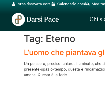
Area riservata corsi
Calendario corsi
Meditaz
Chi s
Tag:
Eterno
L’uomo che piantava gli
Un pensiero, preciso, chiaro, illuminato, che si
presente-spazio-tempo, questa è l’incarnazion
umana. Questa è la fede.