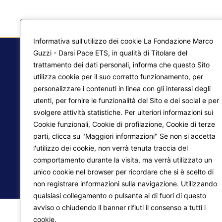
Informativa sull'utilizzo dei cookie La Fondazione Marco
Guzzi - Darsi Pace ETS, in qualità di Titolare del
trattamento dei dati personali, informa che questo Sito
utilizza cookie per il suo corretto funzionamento, per
F.
personalizzare i contenuti in linea con gli interessi degli
Ma
utenti, per fornire le funzionalità del Sito e dei social e per
svolgere attività statistiche. Per ulteriori informazioni sui
Pr
Liberazione interiore
Cookie funzionali, Cookie di profilazione, Cookie di terze
parti, clicca su "Maggiori informazioni" Se non si accetta
Lo
Trasformazione del mondo
l'utilizzo dei cookie, non verrà tenuta traccia del
comportamento durante la visita, ma verrà utilizzato un
unico cookie nel browser per ricordare che si è scelto di
© 2026
Fondazione Marco Guzzi – Darsi Pace ETS
. 
non registrare informazioni sulla navigazione. Utilizzando
qualsiasi collegamento o pulsante al di fuori di questo
avviso o chiudendo il banner rifiuti il consenso a tutti i
cookie.
Maggiori informazioni