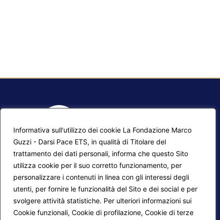
Informativa sull'utilizzo dei cookie La Fondazione Marco
Guzzi - Darsi Pace ETS, in qualità di Titolare del
trattamento dei dati personali, informa che questo Sito
utilizza cookie per il suo corretto funzionamento, per
F.A.Q.
Contatti
personalizzare i contenuti in linea con gli interessi degli
utenti, per fornire le funzionalità del Sito e dei social e per
Mappa del sito
Calendario corsi
svolgere attività statistiche. Per ulteriori informazioni sui
Progetti Darsi Pace
Privacy Policy
Cookie funzionali, Cookie di profilazione, Cookie di terze