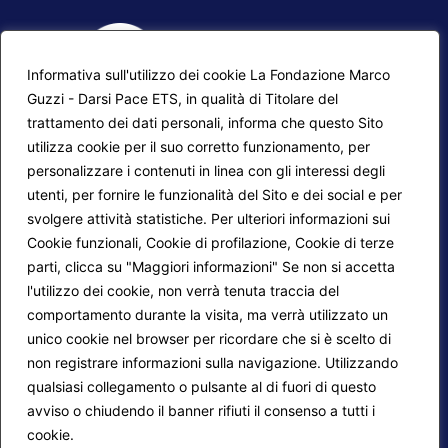
Informativa sull'utilizzo dei cookie La Fondazione Marco
Guzzi - Darsi Pace ETS, in qualità di Titolare del
trattamento dei dati personali, informa che questo Sito
utilizza cookie per il suo corretto funzionamento, per
F.A.Q.
Contatti
personalizzare i contenuti in linea con gli interessi degli
utenti, per fornire le funzionalità del Sito e dei social e per
Mappa del sito
Calendario corsi
svolgere attività statistiche. Per ulteriori informazioni sui
Progetti Darsi Pace
Privacy Policy
Cookie funzionali, Cookie di profilazione, Cookie di terze
parti, clicca su "Maggiori informazioni" Se non si accetta
Login redattori
Cookie Policy
l'utilizzo dei cookie, non verrà tenuta traccia del
comportamento durante la visita, ma verrà utilizzato un
unico cookie nel browser per ricordare che si è scelto di
Seguici su:
non registrare informazioni sulla navigazione. Utilizzando
qualsiasi collegamento o pulsante al di fuori di questo
avviso o chiudendo il banner rifiuti il consenso a tutti i
cookie.
Maggiori informazioni
© 2026
Fondazione Marco Guzzi – Darsi Pace