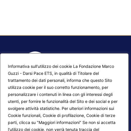
Informativa sull'utilizzo dei cookie La Fondazione Marco
Guzzi - Darsi Pace ETS, in qualità di Titolare del
trattamento dei dati personali, informa che questo Sito
utilizza cookie per il suo corretto funzionamento, per
F.A.Q.
Contatti
personalizzare i contenuti in linea con gli interessi degli
utenti, per fornire le funzionalità del Sito e dei social e per
Mappa del sito
Calendario corsi
svolgere attività statistiche. Per ulteriori informazioni sui
Progetti Darsi Pace
Privacy Policy
Cookie funzionali, Cookie di profilazione, Cookie di terze
parti, clicca su "Maggiori informazioni" Se non si accetta
Login redattori
Cookie Policy
l'utilizzo dei cookie, non verrà tenuta traccia del