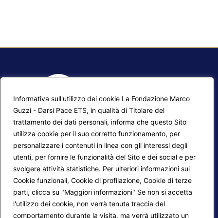
Informativa sull'utilizzo dei cookie La Fondazione Marco
Guzzi - Darsi Pace ETS, in qualità di Titolare del
trattamento dei dati personali, informa che questo Sito
utilizza cookie per il suo corretto funzionamento, per
F.A.Q.
Contatti
personalizzare i contenuti in linea con gli interessi degli
utenti, per fornire le funzionalità del Sito e dei social e per
Mappa del sito
Calendario corsi
svolgere attività statistiche. Per ulteriori informazioni sui
Progetti Darsi Pace
Privacy Policy
Cookie funzionali, Cookie di profilazione, Cookie di terze
parti, clicca su "Maggiori informazioni" Se non si accetta
Login redattori
Cookie Policy
l'utilizzo dei cookie, non verrà tenuta traccia del
comportamento durante la visita, ma verrà utilizzato un