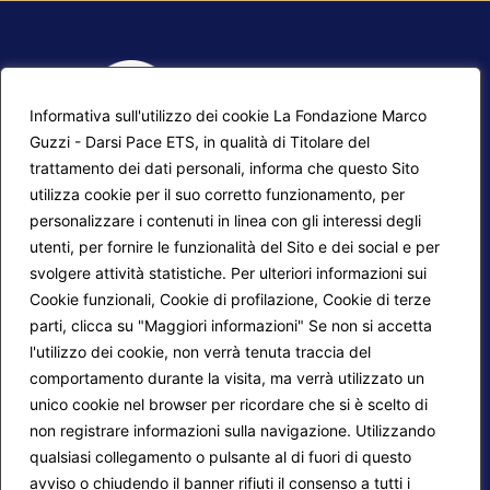
Informativa sull'utilizzo dei cookie La Fondazione Marco
Guzzi - Darsi Pace ETS, in qualità di Titolare del
trattamento dei dati personali, informa che questo Sito
utilizza cookie per il suo corretto funzionamento, per
F.A.Q.
Contatti
personalizzare i contenuti in linea con gli interessi degli
utenti, per fornire le funzionalità del Sito e dei social e per
Mappa del sito
Calendario corsi
svolgere attività statistiche. Per ulteriori informazioni sui
Progetti Darsi Pace
Privacy Policy
Cookie funzionali, Cookie di profilazione, Cookie di terze
parti, clicca su "Maggiori informazioni" Se non si accetta
Login redattori
Cookie Policy
l'utilizzo dei cookie, non verrà tenuta traccia del
comportamento durante la visita, ma verrà utilizzato un
unico cookie nel browser per ricordare che si è scelto di
Seguici su:
non registrare informazioni sulla navigazione. Utilizzando
qualsiasi collegamento o pulsante al di fuori di questo
avviso o chiudendo il banner rifiuti il consenso a tutti i