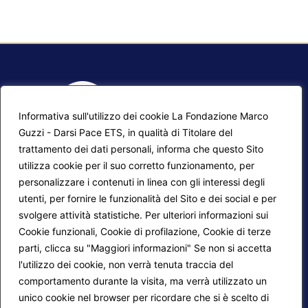
Informativa sull'utilizzo dei cookie La Fondazione Marco
Guzzi - Darsi Pace ETS, in qualità di Titolare del
trattamento dei dati personali, informa che questo Sito
utilizza cookie per il suo corretto funzionamento, per
F.A.Q.
Contatti
personalizzare i contenuti in linea con gli interessi degli
utenti, per fornire le funzionalità del Sito e dei social e per
Mappa del sito
Calendario corsi
svolgere attività statistiche. Per ulteriori informazioni sui
Progetti Darsi Pace
Privacy Policy
Cookie funzionali, Cookie di profilazione, Cookie di terze
parti, clicca su "Maggiori informazioni" Se non si accetta
Login redattori
Cookie Policy
l'utilizzo dei cookie, non verrà tenuta traccia del
comportamento durante la visita, ma verrà utilizzato un
unico cookie nel browser per ricordare che si è scelto di
Seguici su: