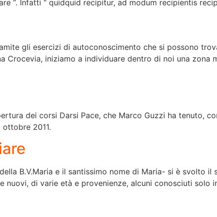
re “. Infatti “ quidquid recipitur, ad modum recipientis recipi
tramite gli esercizi di autoconoscimento che si possono trov
na Crocevia, iniziamo a individuare dentro di noi una zona 
apertura dei corsi Darsi Pace, che Marco Guzzi ha tenuto, c
 ottobre 2011.
iare
della B.V.Maria e il santissimo nome di Maria- si è svolto i
e nuovi, di varie età e provenienze, alcuni conosciuti solo in