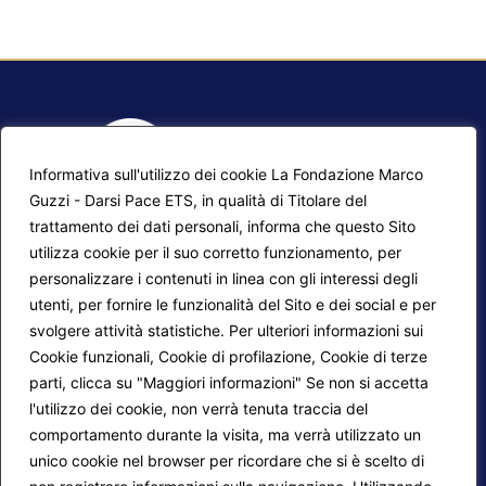
Informativa sull'utilizzo dei cookie La Fondazione Marco
Guzzi - Darsi Pace ETS, in qualità di Titolare del
trattamento dei dati personali, informa che questo Sito
utilizza cookie per il suo corretto funzionamento, per
F.A.Q.
Contatti
personalizzare i contenuti in linea con gli interessi degli
utenti, per fornire le funzionalità del Sito e dei social e per
Mappa del sito
Calendario corsi
svolgere attività statistiche. Per ulteriori informazioni sui
Progetti Darsi Pace
Privacy Policy
Cookie funzionali, Cookie di profilazione, Cookie di terze
parti, clicca su "Maggiori informazioni" Se non si accetta
Login redattori
Cookie Policy
l'utilizzo dei cookie, non verrà tenuta traccia del
comportamento durante la visita, ma verrà utilizzato un
unico cookie nel browser per ricordare che si è scelto di
Seguici su: