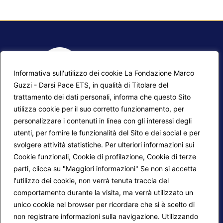
Informativa sull'utilizzo dei cookie La Fondazione Marco
Guzzi - Darsi Pace ETS, in qualità di Titolare del
trattamento dei dati personali, informa che questo Sito
utilizza cookie per il suo corretto funzionamento, per
F.A.Q.
Contatti
personalizzare i contenuti in linea con gli interessi degli
utenti, per fornire le funzionalità del Sito e dei social e per
Mappa del sito
Calendario corsi
svolgere attività statistiche. Per ulteriori informazioni sui
Progetti Darsi Pace
Privacy Policy
Cookie funzionali, Cookie di profilazione, Cookie di terze
parti, clicca su "Maggiori informazioni" Se non si accetta
Login redattori
Cookie Policy
l'utilizzo dei cookie, non verrà tenuta traccia del
comportamento durante la visita, ma verrà utilizzato un
unico cookie nel browser per ricordare che si è scelto di
Seguici su:
non registrare informazioni sulla navigazione. Utilizzando