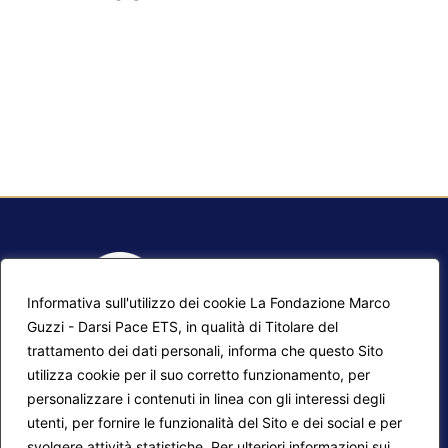
Informativa sull'utilizzo dei cookie La Fondazione Marco
Guzzi - Darsi Pace ETS, in qualità di Titolare del
trattamento dei dati personali, informa che questo Sito
utilizza cookie per il suo corretto funzionamento, per
F.A.Q.
Contatti
personalizzare i contenuti in linea con gli interessi degli
utenti, per fornire le funzionalità del Sito e dei social e per
Mappa del sito
Calendario corsi
svolgere attività statistiche. Per ulteriori informazioni sui