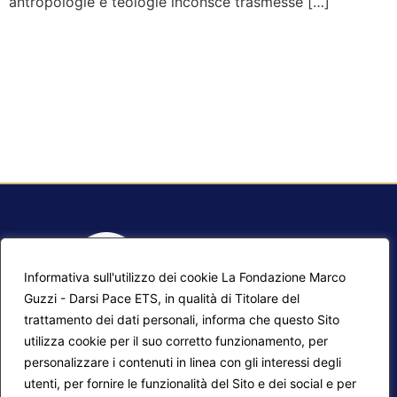
antropologie e teologie inconsce trasmesse […]
Informativa sull'utilizzo dei cookie La Fondazione Marco
Guzzi - Darsi Pace ETS, in qualità di Titolare del
trattamento dei dati personali, informa che questo Sito
utilizza cookie per il suo corretto funzionamento, per
F.A.Q.
Contatti
personalizzare i contenuti in linea con gli interessi degli
utenti, per fornire le funzionalità del Sito e dei social e per
Mappa del sito
Calendario corsi