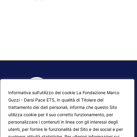
Informativa sull'utilizzo dei cookie La Fondazione Marco
Guzzi - Darsi Pace ETS, in qualità di Titolare del
trattamento dei dati personali, informa che questo Sito
utilizza cookie per il suo corretto funzionamento, per
F.A.Q.
Contatti
personalizzare i contenuti in linea con gli interessi degli
utenti, per fornire le funzionalità del Sito e dei social e per
Mappa del sito
Calendario corsi
svolgere attività statistiche. Per ulteriori informazioni sui