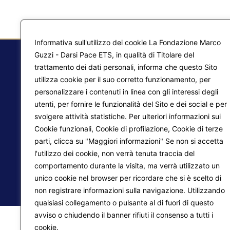
Informativa sull'utilizzo dei cookie La Fondazione Marco
Guzzi - Darsi Pace ETS, in qualità di Titolare del
trattamento dei dati personali, informa che questo Sito
utilizza cookie per il suo corretto funzionamento, per
F.
personalizzare i contenuti in linea con gli interessi degli
Ma
utenti, per fornire le funzionalità del Sito e dei social e per
svolgere attività statistiche. Per ulteriori informazioni sui
Pr
Liberazione interiore
Cookie funzionali, Cookie di profilazione, Cookie di terze
parti, clicca su "Maggiori informazioni" Se non si accetta
Lo
Trasformazione del mondo
l'utilizzo dei cookie, non verrà tenuta traccia del
comportamento durante la visita, ma verrà utilizzato un
unico cookie nel browser per ricordare che si è scelto di
© 2026
Fondazione Marco Guzzi – Darsi Pace ETS
. 
non registrare informazioni sulla navigazione. Utilizzando
qualsiasi collegamento o pulsante al di fuori di questo
avviso o chiudendo il banner rifiuti il consenso a tutti i
cookie.
Maggiori informazioni