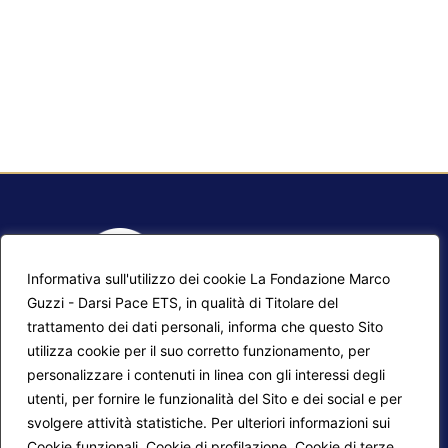
Informativa sull'utilizzo dei cookie La Fondazione Marco
Guzzi - Darsi Pace ETS, in qualità di Titolare del
trattamento dei dati personali, informa che questo Sito
utilizza cookie per il suo corretto funzionamento, per
F.A.Q.
Contatti
personalizzare i contenuti in linea con gli interessi degli
utenti, per fornire le funzionalità del Sito e dei social e per
Mappa del sito
Calendario corsi
svolgere attività statistiche. Per ulteriori informazioni sui
Progetti Darsi Pace
Privacy Policy
Cookie funzionali, Cookie di profilazione, Cookie di terze