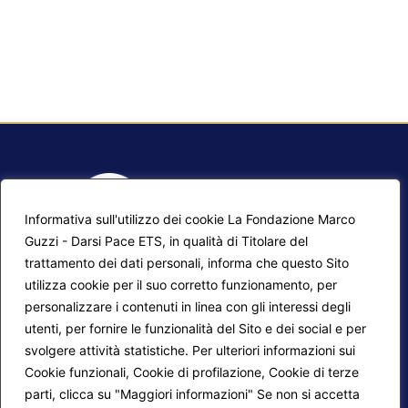
Informativa sull'utilizzo dei cookie La Fondazione Marco
Guzzi - Darsi Pace ETS, in qualità di Titolare del
trattamento dei dati personali, informa che questo Sito
utilizza cookie per il suo corretto funzionamento, per
F.A.Q.
Contatti
personalizzare i contenuti in linea con gli interessi degli
utenti, per fornire le funzionalità del Sito e dei social e per
Mappa del sito
Calendario corsi
svolgere attività statistiche. Per ulteriori informazioni sui
Progetti Darsi Pace
Privacy Policy
Cookie funzionali, Cookie di profilazione, Cookie di terze
parti, clicca su "Maggiori informazioni" Se non si accetta
Login redattori
Cookie Policy