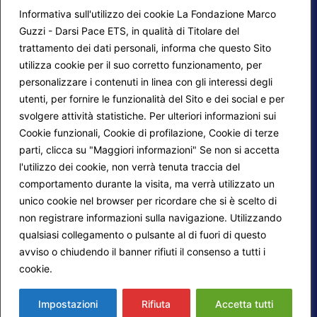
Informativa sull'utilizzo dei cookie La Fondazione Marco
Guzzi - Darsi Pace ETS, in qualità di Titolare del
trattamento dei dati personali, informa che questo Sito
utilizza cookie per il suo corretto funzionamento, per
F.A.Q.
Contatti
personalizzare i contenuti in linea con gli interessi degli
utenti, per fornire le funzionalità del Sito e dei social e per
Mappa del sito
Calendario corsi
svolgere attività statistiche. Per ulteriori informazioni sui
Progetti Darsi Pace
Privacy Policy
Cookie funzionali, Cookie di profilazione, Cookie di terze
parti, clicca su "Maggiori informazioni" Se non si accetta
Login redattori
Cookie Policy
l'utilizzo dei cookie, non verrà tenuta traccia del
comportamento durante la visita, ma verrà utilizzato un
unico cookie nel browser per ricordare che si è scelto di
Seguici su:
non registrare informazioni sulla navigazione. Utilizzando
qualsiasi collegamento o pulsante al di fuori di questo
avviso o chiudendo il banner rifiuti il consenso a tutti i
cookie.
Maggiori informazioni
© 2026
Fondazione Marco Guzzi – Darsi Pace
ETS
. Tutti i diritti sono riservati.
Impostazioni
Rifiuta
Accetta tutti