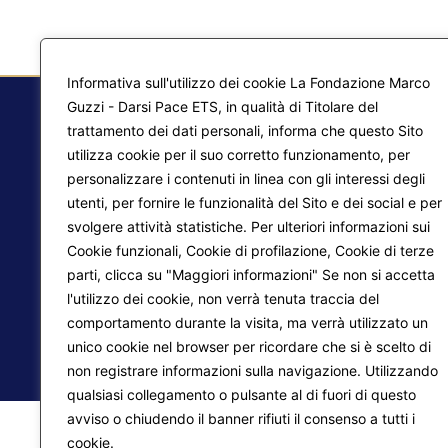
Informativa sull'utilizzo dei cookie La Fondazione Marco
Guzzi - Darsi Pace ETS, in qualità di Titolare del
trattamento dei dati personali, informa che questo Sito
utilizza cookie per il suo corretto funzionamento, per
F.
personalizzare i contenuti in linea con gli interessi degli
Ma
utenti, per fornire le funzionalità del Sito e dei social e per
svolgere attività statistiche. Per ulteriori informazioni sui
Pr
Liberazione interiore
Cookie funzionali, Cookie di profilazione, Cookie di terze
parti, clicca su "Maggiori informazioni" Se non si accetta
Lo
Trasformazione del mondo
l'utilizzo dei cookie, non verrà tenuta traccia del
comportamento durante la visita, ma verrà utilizzato un
unico cookie nel browser per ricordare che si è scelto di
© 2026
Fondazione Marco Guzzi – Darsi Pace ETS
. 
non registrare informazioni sulla navigazione. Utilizzando
qualsiasi collegamento o pulsante al di fuori di questo
avviso o chiudendo il banner rifiuti il consenso a tutti i
cookie.
Maggiori informazioni