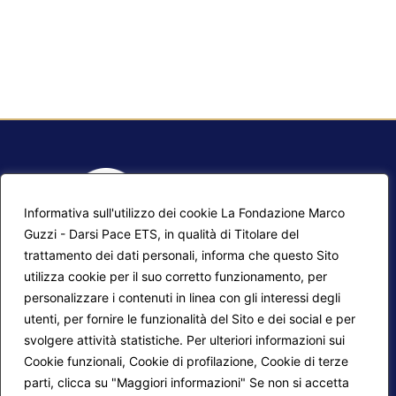
Informativa sull'utilizzo dei cookie La Fondazione Marco
Guzzi - Darsi Pace ETS, in qualità di Titolare del
trattamento dei dati personali, informa che questo Sito
utilizza cookie per il suo corretto funzionamento, per
F.A.Q.
Contatti
personalizzare i contenuti in linea con gli interessi degli
utenti, per fornire le funzionalità del Sito e dei social e per
Mappa del sito
Calendario corsi
svolgere attività statistiche. Per ulteriori informazioni sui
Progetti Darsi Pace
Privacy Policy
Cookie funzionali, Cookie di profilazione, Cookie di terze
parti, clicca su "Maggiori informazioni" Se non si accetta
Login redattori
Cookie Policy