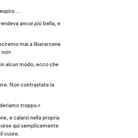
 respiro …
a rendeva ancor
più
bella, e
sciremo mai a liberarcene
 noi»
rli in alcun modo, ecco che
ere. Non contrastate la
ideriamo troppo.»
e, e calarsi nella propria
ascorse qui semplicemente
il cuore.