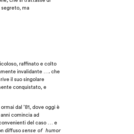
ne, che si trattasse di
n segreto, ma
icoloso, raffinato e colto
vamente invalidante …. che
ive il suo singolare
amente conquistato, e
ormai dal ’81, dove oggi è
0 anni comincia ad
inconvenienti del caso … e
con diffuso
sense of humor