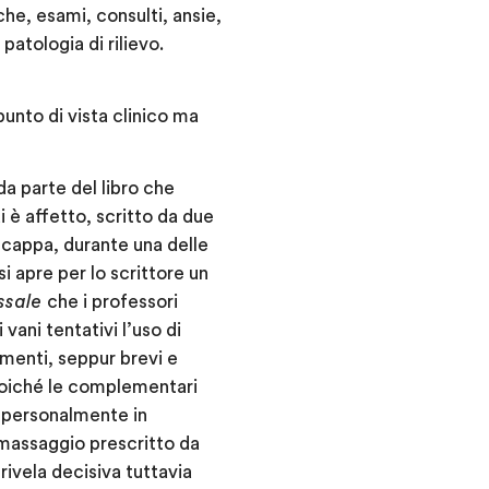
che, esami, consulti, ansie,
patologia di rilievo.
punto di vista clinico ma
da parte del libro che
 è affetto, scritto da due
incappa, durante una delle
si apre per lo scrittore un
ssale
che i professori
ani tentativi l’uso di
amenti, seppur brevi e
 poiché le complementari
 personalmente in
l massaggio prescritto da
rivela decisiva tuttavia