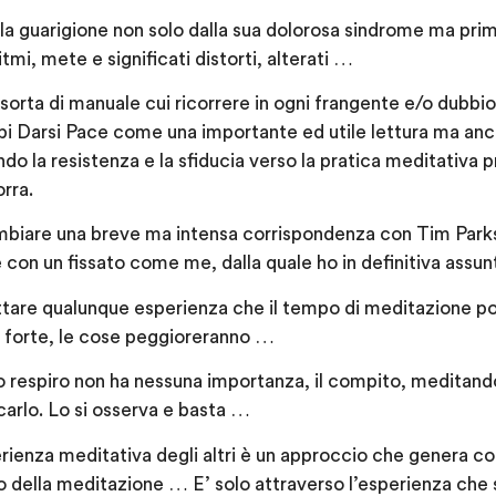
 la guarigione non solo dalla sua dolorosa sindrome ma pri
itmi, mete e significati distorti, alterati …
sorta di manuale cui ricorrere in ogni frangente e/o dubbio
uppi Darsi Pace come una importante ed utile lettura ma a
ndo la resistenza e la sfiducia verso la pratica meditativa 
rra.
biare una breve ma intensa corrispondenza con Tim Parks
 con un fissato come me, dalla quale ho in definitiva assun
are qualunque esperienza che il tempo di meditazione port
 forte, le cose peggioreranno …
o respiro non ha nessuna importanza, il compito, meditando,
carlo. Lo si osserva e basta …
ienza meditativa degli altri è un approccio che genera co
sso della meditazione … E’ solo attraverso l’esperienza che