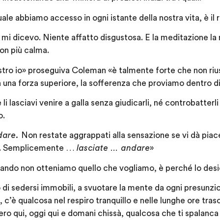
uale abbiamo accesso in ogni istante della nostra vita, è il
 mi dicevo. Niente affatto disgustosa. E la meditazione l
on più calma.
stro io» proseguiva Coleman «è talmente forte che non riu
 una forza superiore, la sofferenza che proviamo dentro di
e li lasciavi venire a galla senza giudicarli, né controbatte
o.
dare.
Non restate aggrappati alla sensazione se vi dà piac
re. Semplicemente …
lasciate … andare
»
quando non otteniamo quello che vogliamo, è perché lo des
 di sedersi immobili, a svuotare la mente da ogni presunzion
, c’è qualcosa nel respiro tranquillo e nelle lunghe ore tr
ro qui, oggi qui e domani chissà, qualcosa che ti spalanca 