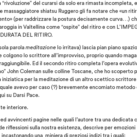
a “rivoluzione” del curarsi da solo era rimasta incompleta,
le massaggiatore shiatsu Ruggero gli fa notare che «un ritir
nto» (per raddrizzare la postura decisamente curva…) che
 Maroggia in Valtellina come “ospite” del ritiro e con L
DURATA DEL RITIRO.
 sola parola
meditazione
lo irritava) lascia pian piano spazi
 colgono lo scrittore all’improvviso, proprio quando maga
ggiungibile. Ed il secondo ritiro completa l’opera evolutiv
” John Coleman sulle colline Toscane, che ho scoperto po
a iniziatica per la meditazione di un altro scettico scritto
l quale avevo per caso (?) brevemente encomiato metodo e
i su Darsi Pace.
te interiore.
d avvincenti pagine nelle quali l’autore tra una dedicata c
de riflessioni sulla nostra esistenza, descrive per emozioni 
incastonando una miniera di preziosi indizi tra i quali: