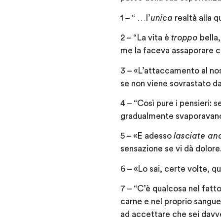
1 – “ …l’
unica
realtà alla q
2 – “La vita è
troppo
bella,
me la faceva assaporare c
3 – «L’attaccamento al no
se non viene sovrastato da
4 – “Così pure i pensieri: s
gradualmente svaporavan
5 – «E adesso
lasciate an
sensazione se vi dà dolo
6 – «Lo sai, certe volte, 
7 – “C’è qualcosa nel fatto
carne e nel proprio sangue
ad accettare che sei davve