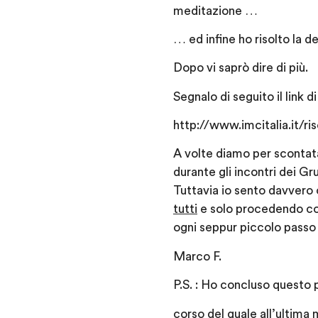
meditazione …
… ed infine ho risolto la d
Dopo vi saprò dire di più.
Segnalo di seguito il link d
http://www.imcitalia.it/ri
A volte diamo per scontata 
durante gli incontri dei G
Tuttavia io sento davvero
tutti
e solo procedendo con
ogni seppur piccolo passo a
Marco F.
P.S. : Ho concluso questo p
corso del quale all’ultima