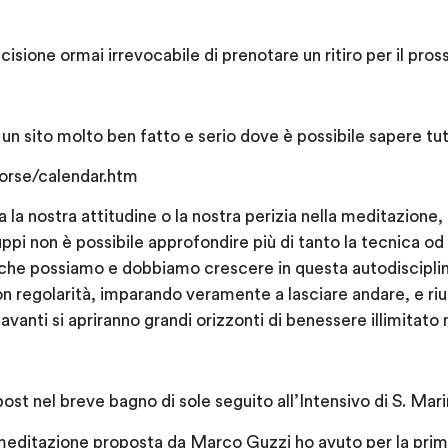
ecisione ormai irrevocabile di prenotare un ritiro per il pro
i un sito molto ben fatto e serio dove è possibile sapere tutto
sorse/calendar.htm
la nostra attitudine o la nostra perizia nella meditazione,
ruppi non è possibile approfondire più di tanto la tecnica 
 che possiamo e dobbiamo crescere in questa autodiscipl
 regolarità, imparando veramente a lasciare andare, e r
vanti si apriranno grandi orizzonti di benessere illimitato n
ost nel breve bagno di sole seguito all’Intensivo di S. Marin
 meditazione proposta da Marco Guzzi ho avuto per la prim