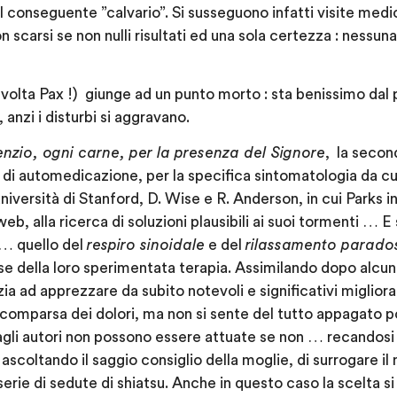
il conseguente ”calvario”. Si susseguono infatti visite medi
scarsi se non nulli risultati ed una sola certezza : nessuna 
talvolta Pax !) giunge ad un punto morto : sta benissimo dal 
 anzi i disturbi si aggravano.
enzio, ogni carne, per la presenza del Signore
, la secon
di automedicazione, per la specifica sintomatologia da cui
niversità di Stanford, D. Wise e R. Anderson, in cui Parks 
web, alla ricerca di soluzioni plausibili ai suoi tormenti … E 
… quello del
respiro sinoidale
e del
rilassamento parado
e della loro sperimentata terapia. Assimilando dopo alcuni v
zia ad apprezzare da subito notevoli e significativi miglior
 scomparsa dei dolori, ma non si sente del tutto appagato
agli autori non possono essere attuate se non … recandosi
ascoltando il saggio consiglio della moglie, di surrogare i
ie di sedute di shiatsu. Anche in questo caso la scelta si 