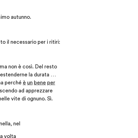
ssimo autunno.
 il necessario per i ritiri:
 ma non è così. Del resto
od estenderne la durata …
ina perché
è
un
bene
per
iuscendo ad apprezzare
elle vite di ognuno. Sì.
ella, nel
a volta