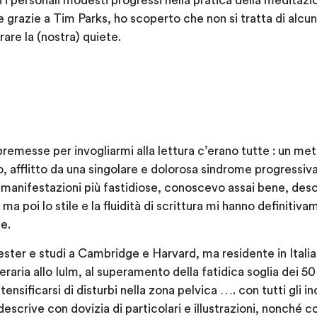
 i personali modesti progressi nella pratica della meditazio
e grazie a Tim Parks, ho scoperto che non si tratta di alcu
re la (nostra) quiete.
remesse per invogliarmi alla lettura c’erano tutte : un met
o, afflitto da una singolare e dolorosa sindrome progressi
manifestazioni più fastidiose, conoscevo assai bene, descr
a poi lo stile e la fluidità di scrittura mi hanno definitiv
e.
ster e studi a Cambridge e Harvard, ma residente in Italia 
raria allo Iulm, al superamento della fatidica soglia dei 5
ensificarsi di disturbi nella zona pelvica …. con tutti gli 
 descrive con dovizia di particolari e illustrazioni, nonché 