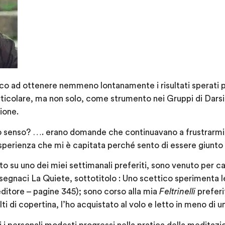
sco ad ottenere nemmeno lontanamente i risultati sperati
rticolare, ma non solo, come strumento nei Gruppi di Darsi
ione.
suo senso? …. erano domande che continuavano a frustrarm
sperienza che mi è capitata perché sento di essere giunto 
tto su uno dei miei settimanali preferiti, sono venuto per c
 Insegnaci La Quiete, sottotitolo : Uno scettico sperimenta le
ditore – pagine 345); sono corso alla mia
Feltrinelli
preferi
olti di copertina, l’ho acquistato al volo e letto in meno di 