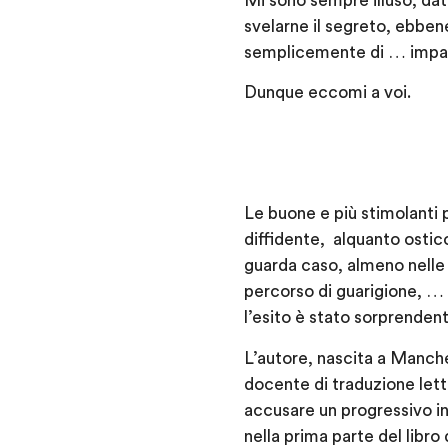
Mi sono sempre illuso, dati
svelarne il segreto, ebben
semplicemente di … impara
Dunque eccomi a voi.
Le buone e più stimolanti p
diffidente, alquanto ostic
guarda caso, almeno nelle 
percorso di guarigione, … m
l’esito è stato sorprendent
L’autore, nascita a Manche
docente di traduzione lette
accusare un progressivo int
nella prima parte del libro