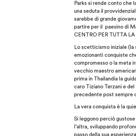
Parks si rende conto che l
una seduta il provvidenzia
sarebbe di grande giovame
partire per il paesino di
CENTRO PER TUTTA LA 
Lo scetticismo iniziale (la
emozionanti conquiste che
compromesso o la meta irra
vecchio maestro americano
prima in Thailandia la guid
caro Tiziano Terzani e de
precedente post sempre qu
La vera conquista è la quie
Si leggono perciò gustose e
l’altra, sviluppando profon
passo della sua esperienza 