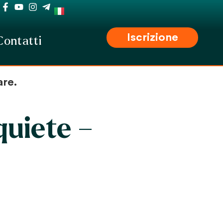
Iscrizione
Contatti
are.
quiete –