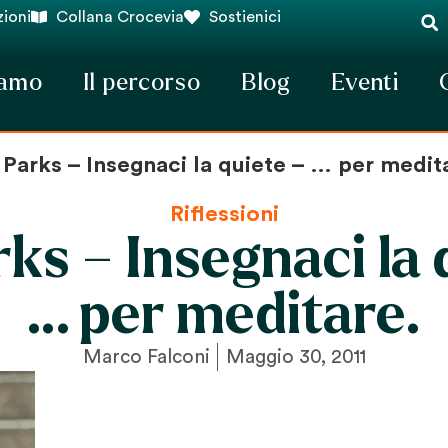
ioni
Collana Crocevia
Sostienici
iamo
Il percorso
Blog
Eventi
Parks – Insegnaci la quiete – … per medit
Riflessioni
ks – Insegnaci la 
… per meditare.
Marco Falconi
Maggio 30, 2011