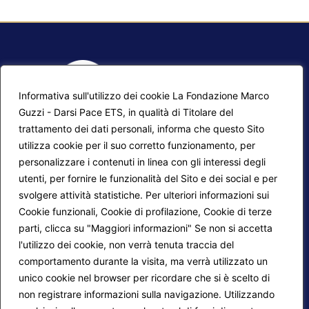
Informativa sull'utilizzo dei cookie La Fondazione Marco
Guzzi - Darsi Pace ETS, in qualità di Titolare del
trattamento dei dati personali, informa che questo Sito
utilizza cookie per il suo corretto funzionamento, per
F.A.Q.
Contatti
personalizzare i contenuti in linea con gli interessi degli
utenti, per fornire le funzionalità del Sito e dei social e per
Mappa del sito
Calendario corsi
svolgere attività statistiche. Per ulteriori informazioni sui
Progetti Darsi Pace
Privacy Policy
Cookie funzionali, Cookie di profilazione, Cookie di terze
parti, clicca su "Maggiori informazioni" Se non si accetta
Login redattori
Cookie Policy
l'utilizzo dei cookie, non verrà tenuta traccia del
comportamento durante la visita, ma verrà utilizzato un
unico cookie nel browser per ricordare che si è scelto di
Seguici su:
non registrare informazioni sulla navigazione. Utilizzando