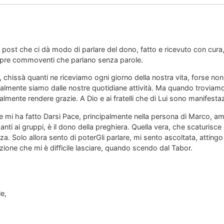
 post che ci dà modo di parlare del dono, fatto e ricevuto con cura
pre commoventi che parlano senza parole.
, chissà quanti ne riceviamo ogni giorno della nostra vita, forse 
lmente siamo dalle nostre quotidiane attività. Ma quando troviamo
almente rendere grazie. A Dio e ai fratelli che di Lui sono manifestaz
e mi ha fatto Darsi Pace, principalmente nella persona di Marco, ami
nti ai gruppi, è il dono della preghiera. Quella vera, che scaturisce d
a. Solo allora sento di poterGli parlare, mi sento ascoltata, attingo
zione che mi è difficile lasciare, quando scendo dal Tabor.
le,