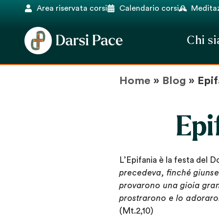
Area riservata corsi
Calendario corsi
Meditaz
Chi s
Home
»
Blog
»
Epif
Epi
L’Epifania è la festa del 
precedeva, finché giunse 
provarono una gioia gran
prostrarono e lo adorarono
(Mt.2,10)