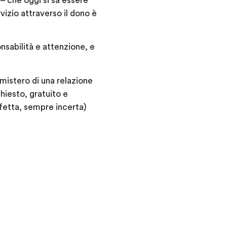
– che oggi si sa essere
rvizio attraverso il dono è
nsabilità e attenzione, e
 mistero di una relazione
chiesto, gratuito e
fetta, sempre incerta)