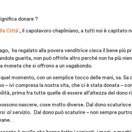
ignifica donare ?
lla Città’
, il capolavoro chapliniano, a tutti noi è capitato n
vago, ha regalato alla povera venditrice cieca
il bene più pr
andola guarita, non può offrirle altro
perché non ha più nie
 e la moneta che si offrono a un vagabondo.
in quel momento, con un semplice tocco delle mani,
sa.
Sa 
ono – ivi compresa la nostra vita, che ci è stata donata –
co
ilità, prima fra tutte quelle di essere all’altezza del dono r
 possono nascere,
cose molto diverse
. Dal dono scaturisce
si al servizio
. Dal dono può scaturire – non sempre purtr
mane.