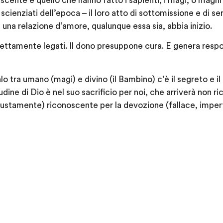
scente è quello che hanno fatto i sapienti, i magi,
o maghi 
o scienziati dell’epoca –
il loro atto di sottomissione e di se
una relazione d’amore, qualunque essa sia, abbia inizio.
rettamente legati.
Il dono presuppone
cura
. E genera
respo
o tra umano (magi) e divino (il Bambino) c’è il segreto e il
udine di Dio
è nel suo sacrificio per noi
, che arriverà non ri
stamente) riconoscente per la devozione (fallace, imper