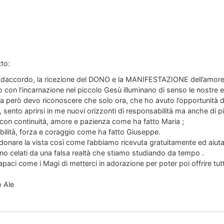
to:
o daccordo, la ricezione del DONO e la MANIFESTAZIONE dell’amore c
o con l’incarnazione nel piccolo Gesù illuminano di senso le nostre 
a però devo riconoscere che solo ora, che ho avuto l’opportunità d
 sento aprirsi in me nuovi orizzonti di responsabilità ma anche di p
o con continuità, amore e pazienza come ha fatto Maria ;
bilità, forza e coraggio come ha fatto Giuseppe.
nare la vista così come l’abbiamo ricevuta gratuitamente ed aiutar
o celati da una falsa realtà che stiamo studiando da tempo .
paci come i Magi di metterci in adorazione per poter poi offrire tu
o Ale