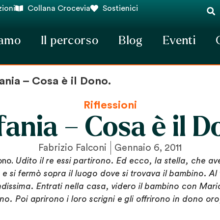
ioni
Collana Crocevia
Sostienici
iamo
Il percorso
Blog
Eventi
ania – Cosa è il Dono.
Riflessioni
fania – Cosa è il D
Fabrizio Falconi
Gennaio 6, 2011
Dono
.
Udito il re essi partirono. Ed ecco, la stella, che av
e si fermò sopra il luogo dove si trovava il bambino. Al 
dissima. Entrati nella casa, videro il bambino con Mari
. Poi aprirono i loro scrigni e gli offrirono in dono oro