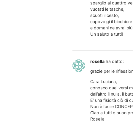
spargilo ai quattro ven
vuotati le tasche,
scuoti il cesto,
capovolgi il bicchiere
e domani ne avrai più
Un saluto a tutti!
rosella
ha detto:
grazie per le riflession
Cara Luciana,
conosco quei versi ma 
dall’altro il nulla, il bu
E’ una fisicità ciò di
Non è facile CONCEPI
Ciao a tutti e buon p
Rosella