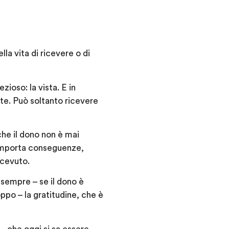
ella vita
di ricevere o di
ezioso: la vista.
E in
nte
. Può soltanto ricevere
che il dono non è mai
mporta conseguenze,
icevuto.
 sempre – se il dono è
oppo – la
gratitudine
, che è