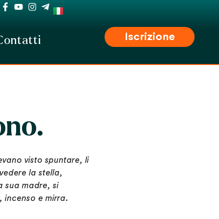
Iscrizione
Contatti
ono.
evano visto spuntare, li
vedere la stella,
a sua madre, si
, incenso e mirra.