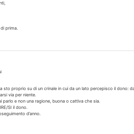
ti,
 di prima.
i
sto proprio su di un crinale in cui da un lato percepisco il dono: d
ttarsi via per niente.
 cui parlo e non una ragione, buona o cattiva che sia.
RE/SI il dono.
roseguimento d’anno.