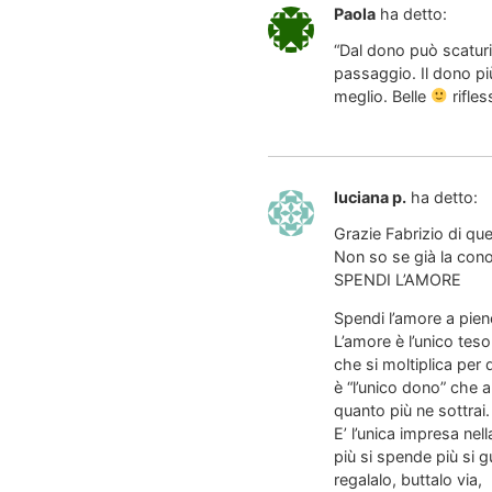
Paola
ha detto:
“Dal dono può scaturi
passaggio. Il dono più
meglio. Belle
rifles
luciana p.
ha detto:
Grazie Fabrizio di que
Non so se già la cono
SPENDI L’AMORE
Spendi l’amore a pien
L’amore è l’unico teso
che si moltiplica per 
è “l’unico dono” che
quanto più ne sottrai.
E’ l’unica impresa nel
più si spende più si 
regalalo, buttalo via,