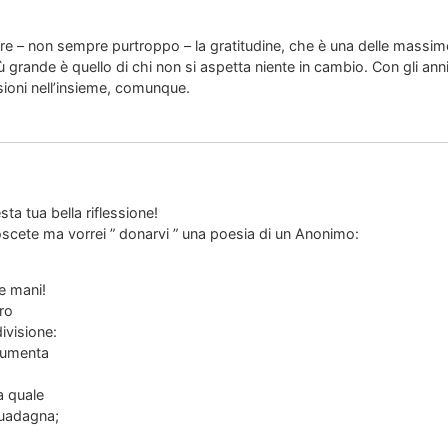
re – non sempre purtroppo – la gratitudine, che è una delle massime
 grande è quello di chi non si aspetta niente in cambio. Con gli anni
sioni nell’insieme, comunque.
sta tua bella riflessione!
scete ma vorrei ” donarvi ” una poesia di un Anonimo:
e mani!
ro
divisione:
 aumenta
la quale
guadagna;