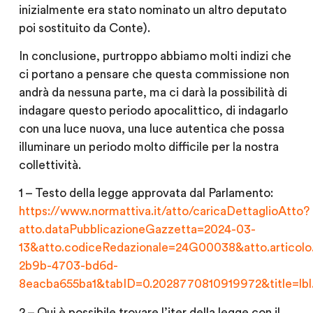
inizialmente era stato nominato un altro deputato
poi sostituito da Conte).
In conclusione, purtroppo abbiamo molti indizi che
ci portano a pensare che questa commissione non
andrà da nessuna parte, ma ci darà la possibilità di
indagare questo periodo apocalittico, di indagarlo
con una luce nuova, una luce autentica che possa
illuminare un periodo molto difficile per la nostra
collettività.
1 – Testo della legge approvata dal Parlamento:
https://www.normattiva.it/atto/caricaDettaglioAtto?
atto.dataPubblicazioneGazzetta=2024-03-
13&atto.codiceRedazionale=24G00038&atto.articolo.n
2b9b-4703-bd6d-
8eacba655ba1&tabID=0.2028770810919972&title=lbl.
2 – Qui è possibile trovare l’iter della legge con il