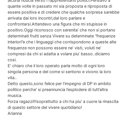
alcuna fiducia verso i rappresentanti politici.Pensavo a
quante volte in passato mi sia proposta e riproposta di
essere positiva e di credere che qualche sorpresa sarebbe
arrivata dai loro incontri,dal loro parlare e
confrontarsi.Attendevo una figura che mi stupisse in
positivo.Oggi riconosco con serenita’ che non si portano
determinati frutti senza Vivere su determinate “frequenze
interiori”e che i linguaggi che corrispondono a queste alte
frequenze non possono essere ne’ visti, voluti ne’
compresi da chi si adatta a volare piu’ basso..diciamo
cosi.
E’ chiaro che il loro operato parla molto di ogni loro
singola persona e del come si sentono e vivono la loro
vita..
Detto questo,sono felice per l’impegno di DP in ambito
politico perche’ si preannuncia l’esplodere di tutt’altra
musica.
Forza ragazzi!!!soprattutto a chi ha piu’ a cuore la rinascita
di questo settore del vivere quotidiano!
Arianna