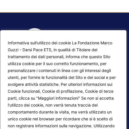
Informativa sull'utilizzo dei cookie La Fondazione Marco
Guzzi - Darsi Pace ETS, in qualità di Titolare del
trattamento dei dati personali, informa che questo Sito
utilizza cookie per il suo corretto funzionamento, per
F.A.Q.
Contatti
personalizzare i contenuti in linea con gli interessi degli
utenti, per fornire le funzionalità del Sito e dei social e per
Mappa del sito
Calendario corsi
svolgere attività statistiche. Per ulteriori informazioni sui
Progetti Darsi Pace
Privacy Policy
Cookie funzionali, Cookie di profilazione, Cookie di terze
parti, clicca su "Maggiori informazioni" Se non si accetta
Login redattori
Cookie Policy
l'utilizzo dei cookie, non verrà tenuta traccia del
comportamento durante la visita, ma verrà utilizzato un
unico cookie nel browser per ricordare che si è scelto di
Seguici su:
non registrare informazioni sulla navigazione. Utilizzando