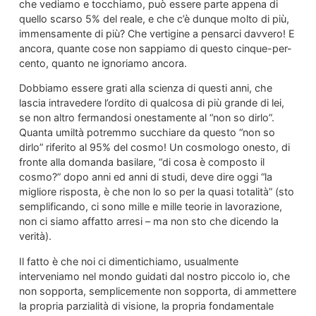
che vediamo e tocchiamo, può essere parte appena di
quello scarso 5% del reale, e che c’è dunque molto di più,
immensamente di più? Che vertigine a pensarci davvero! E
ancora, quante cose non sappiamo di questo cinque-per-
cento, quanto ne ignoriamo ancora.
Dobbiamo essere grati alla scienza di questi anni, che
lascia intravedere l’ordito di qualcosa di più grande di lei,
se non altro fermandosi onestamente al “non so dirlo”.
Quanta umiltà potremmo succhiare da questo “non so
dirlo” riferito al 95% del cosmo! Un cosmologo onesto, di
fronte alla domanda basilare, “di cosa è composto il
cosmo?” dopo anni ed anni di studi, deve dire oggi “la
migliore risposta, è che non lo so per la quasi totalità” (sto
semplificando, ci sono mille e mille teorie in lavorazione,
non ci siamo affatto arresi – ma non sto che dicendo la
verità).
Il fatto è che noi ci dimentichiamo, usualmente
interveniamo nel mondo guidati dal nostro piccolo io, che
non sopporta, semplicemente non sopporta, di ammettere
la propria parzialità di visione, la propria fondamentale