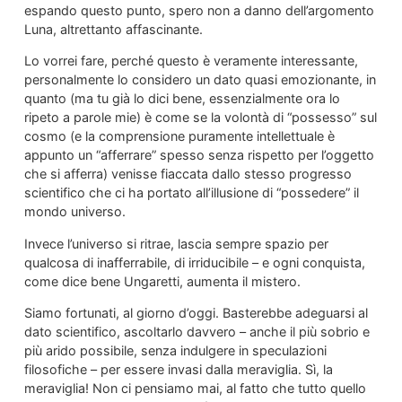
espando questo punto, spero non a danno dell’argomento
Luna, altrettanto affascinante.
Lo vorrei fare, perché questo è veramente interessante,
personalmente lo considero un dato quasi emozionante, in
quanto (ma tu già lo dici bene, essenzialmente ora lo
ripeto a parole mie) è come se la volontà di “possesso” sul
cosmo (e la comprensione puramente intellettuale è
appunto un “afferrare” spesso senza rispetto per l’oggetto
che si afferra) venisse fiaccata dallo stesso progresso
scientifico che ci ha portato all’illusione di “possedere” il
mondo universo.
Invece l’universo si ritrae, lascia sempre spazio per
qualcosa di inafferrabile, di irriducibile – e ogni conquista,
come dice bene Ungaretti, aumenta il mistero.
Siamo fortunati, al giorno d’oggi. Basterebbe adeguarsi al
dato scientifico, ascoltarlo davvero – anche il più sobrio e
più arido possibile, senza indulgere in speculazioni
filosofiche – per essere invasi dalla meraviglia. Sì, la
meraviglia! Non ci pensiamo mai, al fatto che tutto quello