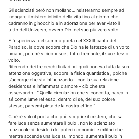
Gli scienziati però non mollano…insisteranno sempre ad
indagare il mistero infinito della vita fino al giorno che
cadranno in ginocchio e in adorazione per aver visto il
tutto dell’Universo, ovvero Dio, nel suo più vero volto .
E l’esperienza del sommo poeta nel XXXIII canto del
Paradiso, la dove scopre che Dio ha le fattezze di un volto
umano, perché vi riconosce , tutto tremante, il suo stesso
volto.
Riferendo dei tre cerchi tinitari nei quali poneva tutta la sua
attenzione oggettiva, scopre la fisica quantistica , poiché
s’accorge che sta influenzando – con la sua relazione
desiderosa e infiammata d’amore – ciò che sta
osservando : “ Quella circulazion che si concetta, parea in
sé come lume reflesso, dentro di sé, del suo colore
stesso, parvemi pinta de la nostra effige “
Cioè :è solo il poeta che può scoprire il mistero, che sa
fare luce senza aumentare il buio , non lo scienziato
funzionale ai desideri dei poteri economici e militari che
mentre accende una luce sul mondo, aumenta il buio in