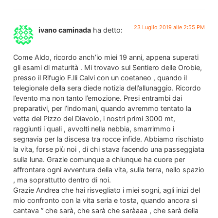
23 Luglio 2019 alle 2:55 PM
ivano caminada
ha detto:
Come Aldo, ricordo anch’io miei 19 anni, appena superati
gli esami di maturità . Mi trovavo sul Sentiero delle Orobie,
presso il Rifugio F.lli Calvi con un coetaneo , quando il
telegionale della sera diede notizia dell’allunaggio. Ricordo
l’evento ma non tanto l’emozione. Presi entrambi dai
preparativi, per l’indomani, quando avremmo tentato la
vetta del Pizzo del Diavolo, i nostri primi 3000 mt,
raggiunti i quali , avvolti nella nebbia, smarrimmo i
segnavia per la discesa tra rocce infide. Abbiamo rischiato
la vita, forse più noi , di chi stava facendo una passeggiata
sulla luna. Grazie comunque a chiunque ha cuore per
affrontare ogni avventura della vita, sulla terra, nello spazio
, ma soprattutto dentro di noi.
Grazie Andrea che hai risvegliato i miei sogni, agli inizi del
mio confronto con la vita seria e tosta, quando ancora si
cantava ” che sarà, che sarà che saràaaa , che sarà della