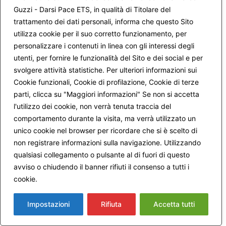
Guzzi - Darsi Pace ETS, in qualità di Titolare del
trattamento dei dati personali, informa che questo Sito
utilizza cookie per il suo corretto funzionamento, per
personalizzare i contenuti in linea con gli interessi degli
utenti, per fornire le funzionalità del Sito e dei social e per
Nome
*
svolgere attività statistiche. Per ulteriori informazioni sui
Cookie funzionali, Cookie di profilazione, Cookie di terze
parti, clicca su "Maggiori informazioni" Se non si accetta
Email
*
l'utilizzo dei cookie, non verrà tenuta traccia del
comportamento durante la visita, ma verrà utilizzato un
unico cookie nel browser per ricordare che si è scelto di
non registrare informazioni sulla navigazione. Utilizzando
qualsiasi collegamento o pulsante al di fuori di questo
Avvertimi via email in caso di risposte al mio
commento.
avviso o chiudendo il banner rifiuti il consenso a tutti i
cookie.
Maggiori informazioni
Avvertimi via email alla pubblicazione di un nuovo
Impostazioni
Rifiuta
Accetta tutti
articolo.