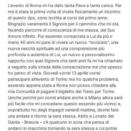
L’evento di Roma mi ha dato tanta Pace e tanta carica. Per
me è stata la prima volta di vivere fisicamente un incontro
di questo tipo, sono iscritta ai corsi del primo anno.
Ringrazio veramente il Signore per il cammino che mi sta
facendo percorre di conoscenza di me stessa, del Suo
Amore Infinito. Pur essendo consacrata a Lui da più o
meno 40 anni mi pare di vivere un nuovo “noviziato”, una
nuova nascità spirituale ad una comprensione più
profonda e autentica di Lui, un nuovo e personalissimo
rapporto con quel Signore che tanti anni fa mi ha chiamato
a seguirlo sulla strada della consacrazione ma che spesso
ho perso di vista. Giovedì vorrei 13 aprile vorrei
partecipare all’evento di Torino ma ho qualche problema,
essendo appena stata a Roma non posso chiedere alla
mia Comunità di pagare il biglietto del Treno per Torino
(anche perchè poi vorrei andare anche a Milano allora sarà
più facile che mi concedano questo essendo più vicino) e,
soprattutto ho degli impegni venerdì mattina, dovrei fare
una andata e ritorno la sera stessa. Abito a Lonato del
Garda – Brescia – c’è qualcuno in zona che pensa di
andarci in macchina tornando la sera stessa a cui potrei