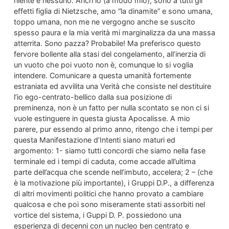
niente e nessuno. Anch’io (a modo mio), sono a tutti gli
effetti figlia di Nietzsche, amo “la dinamite” e sono umana,
toppo umana, non me ne vergogno anche se suscito
spesso paura e la mia verità mi marginalizza da una massa
atterrita. Sono pazza? Probabile! Ma preferisco questo
fervore bollente alla stasi del congelamento, all’inerzia di
un vuoto che poi vuoto non è, comunque lo si voglia
intendere. Comunicare a questa umanità fortemente
estraniata ed avvilita una Verità che consiste nel destituire
l’io ego-centrato-bellico dalla sua posizione di
preminenza, non è un fatto per nulla scontato se non ci si
vuole estinguere in questa giusta Apocalisse. A mio
parere, pur essendo al primo anno, ritengo che i tempi per
questa Manifestazione d’Intenti siano maturi ed
argomento: 1- siamo tutti concordi che siamo nella fase
terminale ed i tempi di caduta, come accade all’ultima
parte dell’acqua che scende nell’imbuto, accelera; 2 – (che
è la motivazione più importante), i Gruppi D.P., a differenza
di altri movimenti politici che hanno provato a cambiare
qualcosa e che poi sono miseramente stati assorbiti nel
vortice del sistema, i Guppi D. P. possiedono una
esperienza di decenni con un nucleo ben centrato e