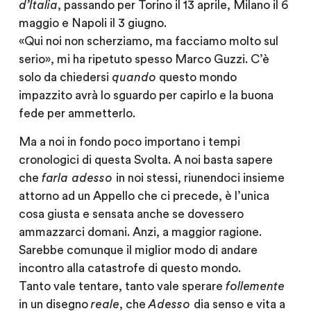
d’Italia
, passando per Torino il 13 aprile, Milano il 6
maggio e Napoli il 3 giugno.
«Qui noi non scherziamo, ma facciamo molto sul
serio», mi ha ripetuto spesso Marco Guzzi. C’è
solo da chiedersi
quando
questo mondo
impazzito avrà lo sguardo per capirlo e la buona
fede per ammetterlo.
Ma a noi in fondo poco importano i tempi
cronologici di questa Svolta. A noi basta sapere
che
farla adesso
in noi stessi, riunendoci insieme
attorno ad un Appello che ci precede, è l’unica
cosa giusta e sensata anche se dovessero
ammazzarci domani. Anzi, a maggior ragione.
Sarebbe comunque il miglior modo di andare
incontro alla catastrofe di questo mondo.
Tanto vale tentare, tanto vale sperare
follemente
in un disegno
reale
, che
Adesso
dia senso e vita a