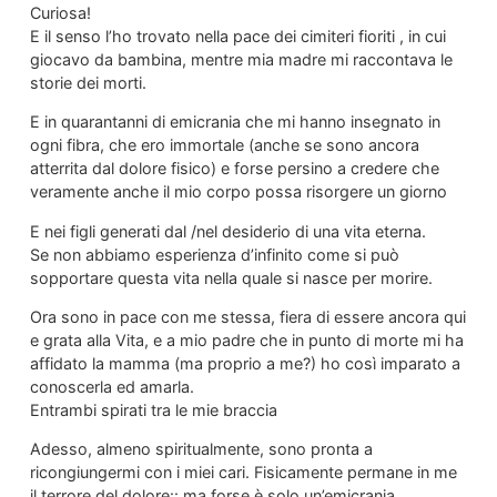
Curiosa!
E il senso l’ho trovato nella pace dei cimiteri fioriti , in cui
giocavo da bambina, mentre mia madre mi raccontava le
storie dei morti.
E in quarantanni di emicrania che mi hanno insegnato in
ogni fibra, che ero immortale (anche se sono ancora
atterrita dal dolore fisico) e forse persino a credere che
veramente anche il mio corpo possa risorgere un giorno
E nei figli generati dal /nel desiderio di una vita eterna.
Se non abbiamo esperienza d’infinito come si può
sopportare questa vita nella quale si nasce per morire.
Ora sono in pace con me stessa, fiera di essere ancora qui
e grata alla Vita, e a mio padre che in punto di morte mi ha
affidato la mamma (ma proprio a me?) ho così imparato a
conoscerla ed amarla.
Entrambi spirati tra le mie braccia
Adesso, almeno spiritualmente, sono pronta a
ricongiungermi con i miei cari. Fisicamente permane in me
il terrore del dolore:: ma forse è solo un’emicrania.