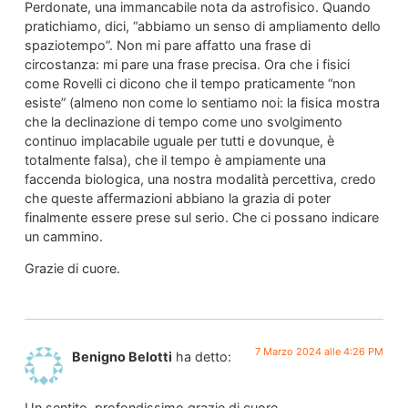
Perdonate, una immancabile nota da astrofisico. Quando
pratichiamo, dici, “abbiamo un senso di ampliamento dello
spaziotempo”. Non mi pare affatto una frase di
circostanza: mi pare una frase precisa. Ora che i fisici
come Rovelli ci dicono che il tempo praticamente “non
esiste” (almeno non come lo sentiamo noi: la fisica mostra
che la declinazione di tempo come uno svolgimento
continuo implacabile uguale per tutti e dovunque, è
totalmente falsa), che il tempo è ampiamente una
faccenda biologica, una nostra modalità percettiva, credo
che queste affermazioni abbiano la grazia di poter
finalmente essere prese sul serio. Che ci possano indicare
un cammino.
Grazie di cuore.
7 Marzo 2024 alle 4:26 PM
Benigno Belotti
ha detto:
Un sentito, profondissimo grazie di cuore.