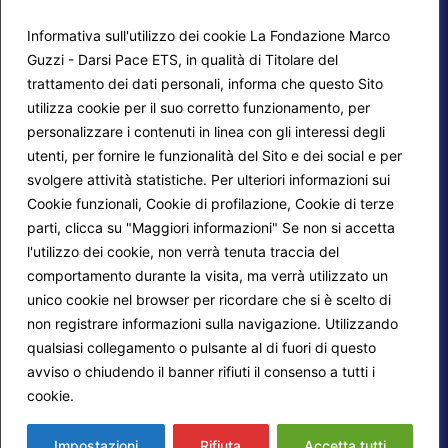
Informativa sull'utilizzo dei cookie La Fondazione Marco
Guzzi - Darsi Pace ETS, in qualità di Titolare del
trattamento dei dati personali, informa che questo Sito
utilizza cookie per il suo corretto funzionamento, per
F.A.Q.
Contatti
personalizzare i contenuti in linea con gli interessi degli
utenti, per fornire le funzionalità del Sito e dei social e per
Mappa del sito
Calendario corsi
svolgere attività statistiche. Per ulteriori informazioni sui
Progetti Darsi Pace
Privacy Policy
Cookie funzionali, Cookie di profilazione, Cookie di terze
parti, clicca su "Maggiori informazioni" Se non si accetta
Login redattori
Cookie Policy
l'utilizzo dei cookie, non verrà tenuta traccia del
comportamento durante la visita, ma verrà utilizzato un
unico cookie nel browser per ricordare che si è scelto di
Seguici su:
non registrare informazioni sulla navigazione. Utilizzando
qualsiasi collegamento o pulsante al di fuori di questo
avviso o chiudendo il banner rifiuti il consenso a tutti i
cookie.
Maggiori informazioni
© 2026
Fondazione Marco Guzzi – Darsi Pace
ETS
. Tutti i diritti sono riservati.
Impostazioni
Rifiuta
Accetta tutti