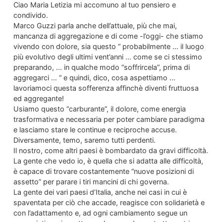
Ciao Maria Letizia mi accomuno al tuo pensiero e
condivido.
Marco Guzzi parla anche dell’attuale, più che mai,
mancanza di aggregazione e di come -l’oggi- che stiamo
vivendo con dolore, sia questo “ probabilmente … il luogo
più evolutivo degli ultimi vent’anni … come se ci stessimo
preparando, … in qualche modo “soffrircela”, prima di
aggregarci … “ e quindi, dico, cosa aspettiamo …
lavoriamoci questa sofferenza affinchè diventi fruttuosa
ed aggregante!
Usiamo questo “carburante”, il dolore, come energia
trasformativa e necessaria per poter cambiare paradigma
e lasciamo stare le continue e reciproche accuse.
Diversamente, temo, saremo tutti perdenti.
Il nostro, come altri paesi è bombardato da gravi difficoltà.
La gente che vedo io, è quella che si adatta alle difficoltà,
è capace di trovare costantemente “nuove posizioni di
assetto” per parare i tiri mancini di chi governa.
La gente dei vari paesi d’Italia, anche nei casi in cui è
spaventata per ciò che accade, reagisce con solidarietà e
con l’adattamento e, ad ogni cambiamento segue un