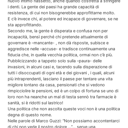
nuovo intimo riassetto, anche quando costretta a stringere
i denti. La gente dei paesi ha grande capacità di
resistenza, di cui non bisognerebbe approfittarne molto.
E c’è invece chi, al potere ed incapace di governare, se ne
sta approfittando.
Secondo me, la gente è disperata e confusa non per
incapacità, bensì perché chi pretende attualmente di
governare è –mancante- , non dà risposte, subisce e
aggredisce nelle –accuse- e tradisce continuamente una
fiducia che, in quella vecchia politica, ormai non c’è più.
Pubblicizzando a tappeto solo sulla –paura- delle
invasioni, in alcuni casi e, tacendo sulla disperazione di
tutti i disoccupati di ogni età e dei giovani , i quali, alcuni
più intraprendenti, lasciano il paese per tentare una vita
migliore lontano da casa, pensionati che si vedono
rimpicciolire le pensioni, ed è un colpo di fortuna se uno di
loro non ha neanche un mal di testa sennò tra farmacie è
sanità, si è ridotti sul lastrico!
Una politica che non ascolta queste voci non è una politica
degna di questo nome.
Nelle parole di Marco Guzzi: “Non possiamo accontentarci
di chi non vede il nostro dolore …”… serve una