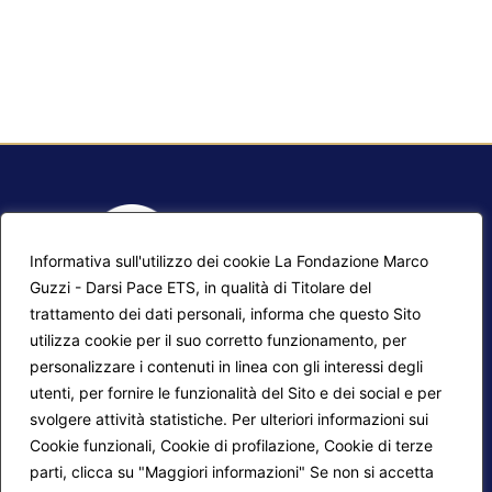
Informativa sull'utilizzo dei cookie La Fondazione Marco
Guzzi - Darsi Pace ETS, in qualità di Titolare del
trattamento dei dati personali, informa che questo Sito
utilizza cookie per il suo corretto funzionamento, per
F.A.Q.
Contatti
personalizzare i contenuti in linea con gli interessi degli
utenti, per fornire le funzionalità del Sito e dei social e per
Mappa del sito
Calendario corsi
svolgere attività statistiche. Per ulteriori informazioni sui
Progetti Darsi Pace
Privacy Policy
Cookie funzionali, Cookie di profilazione, Cookie di terze
parti, clicca su "Maggiori informazioni" Se non si accetta
Login redattori
Cookie Policy