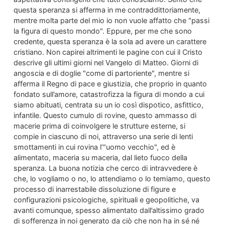
questa speranza si afferma in me contraddittoriamente,
mentre molta parte del mio io non vuole affatto che "passi
la figura di questo mondo". Eppure, per me che sono
credente, questa speranza è la sola ad avere un carattere
cristiano. Non capirei altrimenti le pagine con cui il Cristo
descrive gli ultimi giorni nel Vangelo di Matteo. Giorni di
angoscia e di doglie "come di partoriente", mentre si
afferma il Regno di pace e giustizia, che proprio in quanto
fondato sull’amore, catastrofizza la figura di mondo a cui
siamo abituati, centrata su un io così dispotico, asfittico,
infantile. Questo cumulo di rovine, questo ammasso di
macerie prima di coinvolgere le strutture esterne, si
compie in ciascuno di noi, attraverso una serie di lenti
smottamenti in cui rovina l’"uomo vecchio", ed è
alimentato, maceria su maceria, dal lieto fuoco della
speranza. La buona notizia che cerco di intravvedere è
che, lo vogliamo o no, lo attendiamo o lo temiamo, questo
processo di inarrestabile dissoluzione di figure e
configurazioni psicologiche, spirituali e geopolitiche, va
avanti comunque, spesso alimentato dall’altissimo grado
di sofferenza in noi generato da ciò che non ha in sé né