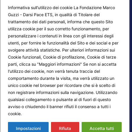
Informativa sull'utilizzo dei cookie La Fondazione Marco
Guzzi - Darsi Pace ETS, in qualità di Titolare del
trattamento dei dati personali, informa che questo Sito
utilizza cookie per il suo corretto funzionamento, per
F.A.Q.
Contatti
personalizzare i contenuti in linea con gli interessi degli
utenti, per fornire le funzionalità del Sito e dei social e per
Mappa del sito
Calendario corsi
svolgere attività statistiche. Per ulteriori informazioni sui
Progetti Darsi Pace
Privacy Policy
Cookie funzionali, Cookie di profilazione, Cookie di terze
parti, clicca su "Maggiori informazioni" Se non si accetta
Login redattori
Cookie Policy
l'utilizzo dei cookie, non verrà tenuta traccia del
comportamento durante la visita, ma verrà utilizzato un
unico cookie nel browser per ricordare che si è scelto di
Seguici su:
non registrare informazioni sulla navigazione. Utilizzando
qualsiasi collegamento o pulsante al di fuori di questo
avviso o chiudendo il banner rifiuti il consenso a tutti i
cookie.
Maggiori informazioni
© 2026
Fondazione Marco Guzzi – Darsi Pace
ETS
. Tutti i diritti sono riservati.
Impostazioni
Rifiuta
Accetta tutti