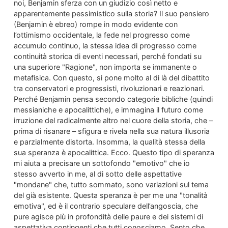
noi, Benjamin sferza con un giudizio così netto e
apparentemente pessimistico sulla storia? Il suo pensiero
(Benjamin è ebreo) rompe in modo evidente con
l’ottimismo occidentale, la fede nel progresso come
accumulo continuo, la stessa idea di progresso come
continuità storica di eventi necessari, perché fondati su
una superiore "Ragione", non importa se immanente o
metafisica. Con questo, si pone molto al di là del dibattito
tra conservatori e progressisti, rivoluzionari e reazionari.
Perché Benjamin pensa secondo categorie bibliche (quindi
messianiche e apocalittiche), e immagina il futuro come
irruzione del radicalmente altro nel cuore della storia, che –
prima di risanare – sfigura e rivela nella sua natura illusoria
e parzialmente distorta. Insomma, la qualità stessa della
sua speranza è apocalittica. Ecco. Questo tipo di speranza
mi aiuta a precisare un sottofondo "emotivo" che io
stesso avverto in me, al di sotto delle aspettative
"mondane" che, tutto sommato, sono variazioni sul tema
del già esistente. Questa speranza è per me una "tonalità
emotiva", ed è il contrario speculare dell’angoscia, che
pure agisce più in profondità delle paure e dei sistemi di
aspettativa contingenti che tutti conosciamo. Sento che