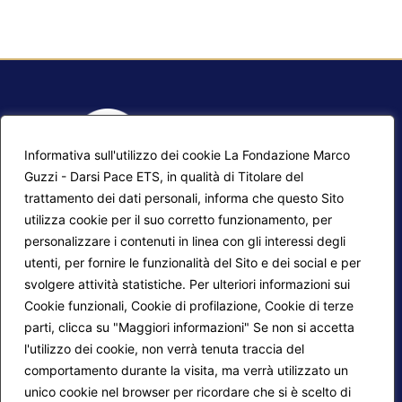
Informativa sull'utilizzo dei cookie La Fondazione Marco
Guzzi - Darsi Pace ETS, in qualità di Titolare del
trattamento dei dati personali, informa che questo Sito
utilizza cookie per il suo corretto funzionamento, per
F.A.Q.
Contatti
personalizzare i contenuti in linea con gli interessi degli
utenti, per fornire le funzionalità del Sito e dei social e per
Mappa del sito
Calendario corsi
svolgere attività statistiche. Per ulteriori informazioni sui
Progetti Darsi Pace
Privacy Policy
Cookie funzionali, Cookie di profilazione, Cookie di terze
parti, clicca su "Maggiori informazioni" Se non si accetta
Login redattori
Cookie Policy
l'utilizzo dei cookie, non verrà tenuta traccia del
comportamento durante la visita, ma verrà utilizzato un
unico cookie nel browser per ricordare che si è scelto di
Seguici su: