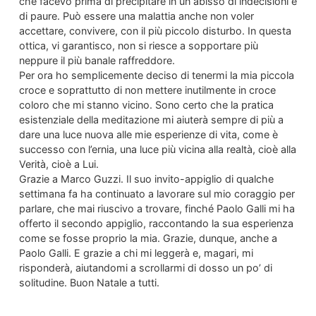
che facevo prima di precipitare in un abisso di indecisioni e
di paure. Può essere una malattia anche non voler
accettare, convivere, con il più piccolo disturbo. In questa
ottica, vi garantisco, non si riesce a sopportare più
neppure il più banale raffreddore.
Per ora ho semplicemente deciso di tenermi la mia piccola
croce e soprattutto di non mettere inutilmente in croce
coloro che mi stanno vicino. Sono certo che la pratica
esistenziale della meditazione mi aiuterà sempre di più a
dare una luce nuova alle mie esperienze di vita, come è
successo con l’ernia, una luce più vicina alla realtà, cioè alla
Verità, cioè a Lui.
Grazie a Marco Guzzi. Il suo invito-appiglio di qualche
settimana fa ha continuato a lavorare sul mio coraggio per
parlare, che mai riuscivo a trovare, finché Paolo Galli mi ha
offerto il secondo appiglio, raccontando la sua esperienza
come se fosse proprio la mia. Grazie, dunque, anche a
Paolo Galli. E grazie a chi mi leggerà e, magari, mi
risponderà, aiutandomi a scrollarmi di dosso un po’ di
solitudine. Buon Natale a tutti.