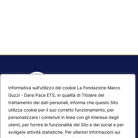
Informativa sull'utilizzo dei cookie La Fondazione Marco
Guzzi - Darsi Pace ETS, in qualità di Titolare del
trattamento dei dati personali, informa che questo Sito
utilizza cookie per il suo corretto funzionamento, per
F.A.Q.
Contatti
personalizzare i contenuti in linea con gli interessi degli
utenti, per fornire le funzionalità del Sito e dei social e per
Mappa del sito
Calendario corsi
svolgere attività statistiche. Per ulteriori informazioni sui
Progetti Darsi Pace
Privacy Policy