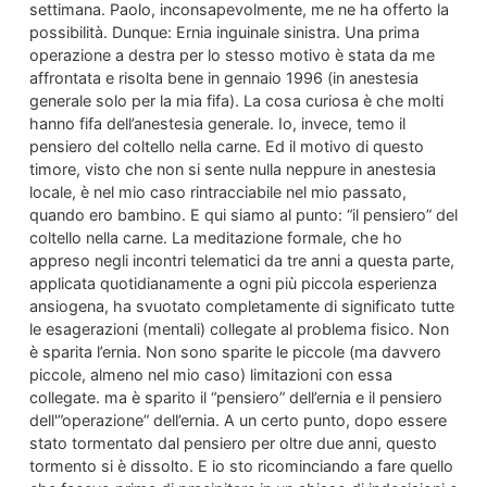
settimana. Paolo, inconsapevolmente, me ne ha offerto la
possibilità. Dunque: Ernia inguinale sinistra. Una prima
operazione a destra per lo stesso motivo è stata da me
affrontata e risolta bene in gennaio 1996 (in anestesia
generale solo per la mia fifa). La cosa curiosa è che molti
hanno fifa dell’anestesia generale. Io, invece, temo il
pensiero del coltello nella carne. Ed il motivo di questo
timore, visto che non si sente nulla neppure in anestesia
locale, è nel mio caso rintracciabile nel mio passato,
quando ero bambino. E qui siamo al punto: “il pensiero” del
coltello nella carne. La meditazione formale, che ho
appreso negli incontri telematici da tre anni a questa parte,
applicata quotidianamente a ogni più piccola esperienza
ansiogena, ha svuotato completamente di significato tutte
le esagerazioni (mentali) collegate al problema fisico. Non
è sparita l’ernia. Non sono sparite le piccole (ma davvero
piccole, almeno nel mio caso) limitazioni con essa
collegate. ma è sparito il “pensiero” dell’ernia e il pensiero
dell'”operazione” dell’ernia. A un certo punto, dopo essere
stato tormentato dal pensiero per oltre due anni, questo
tormento si è dissolto. E io sto ricominciando a fare quello