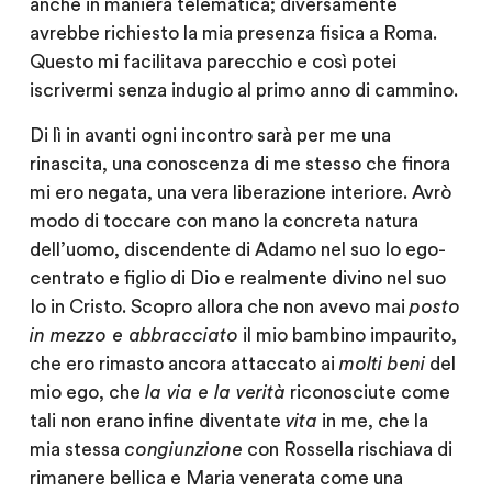
anche in maniera telematica; diversamente
avrebbe richiesto la mia presenza fisica a Roma.
Questo mi facilitava parecchio e così potei
iscrivermi senza indugio al primo anno di cammino.
Di lì in avanti ogni incontro sarà per me una
rinascita, una conoscenza di me stesso che finora
mi ero negata, una vera liberazione interiore. Avrò
modo di toccare con mano la concreta natura
dell’uomo, discendente di Adamo nel suo Io ego-
centrato e figlio di Dio e realmente divino nel suo
Io in Cristo. Scopro allora che non avevo mai
posto
in mezzo e abbracciato
il mio bambino impaurito,
che ero rimasto ancora attaccato ai
molti beni
del
mio ego, che
la via e la verità
riconosciute come
tali non erano infine diventate
vita
in me, che la
mia stessa
congiunzione
con Rossella rischiava di
rimanere bellica e Maria venerata come una