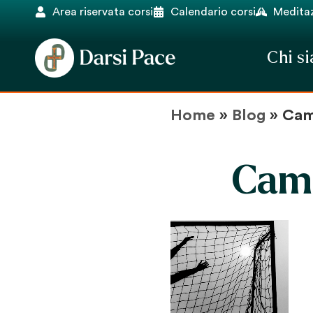
Area riservata corsi
Calendario corsi
Meditaz
Chi s
Home
»
Blog
»
Cam
Cam