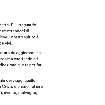
arte. E’ il traguardo
 permettendoci di
ove il nostro spirito è
e vivi.
sempre da aggiornare se
Quaresima esortando ad
direzione giusta per far
ile dei viaggi quello
 Cristo è chiaro nel dire
i, avidità, malvagità,