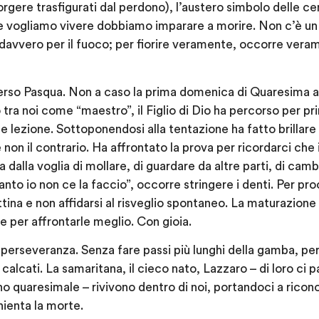
orgere trasfigurati dal perdono), l’austero simbolo delle ce
 vogliamo vivere dobbiamo imparare a morire. Non c’è un
davvero per il fuoco; per fiorire veramente, occorre vera
rso Pasqua. Non a caso la prima domenica di Quaresima as
tra noi come “maestro”, il Figlio di Dio ha percorso per pri
e lezione. Sottoponendosi alla tentazione ha fatto brillare 
 e non il contrario. Ha affrontato la prova per ricordarci che
 dalla voglia di mollare, di guardare da altre parti, di camb
tanto io non ce la faccio”, occorre stringere i denti. Per p
tina e non affidarsi al risveglio spontaneo. La maturazione 
ce per affrontarle meglio. Con gioia.
 perseveranza. Senza fare passi più lunghi della gamba, pe
n calcati. La samaritana, il cieco nato, Lazzaro – di loro ci 
 quaresimale – rivivono dentro di noi, portandoci a ricono
nnienta la morte.