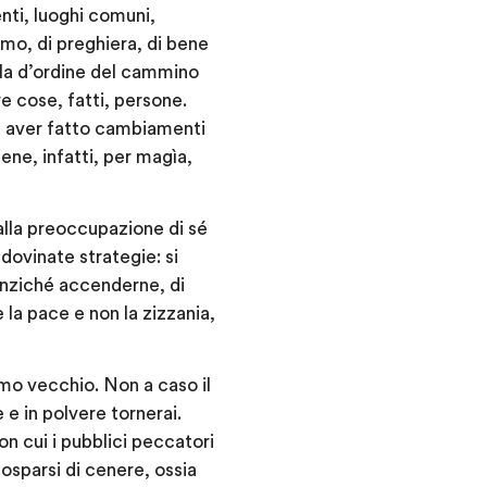
nti, luoghi comuni,
imo, di preghiera, di bene
ola d’ordine del cammino
e cose, fatti, persone.
di aver fatto cambiamenti
ne, infatti, per magìa,
dalla preoccupazione di sé
ndovinate strategie: si
 anziché accenderne, di
e la pace e non la zizzania,
omo vecchio. Non a caso il
 e in polvere tornerai.
on cui i pubblici peccatori
osparsi di cenere, ossia