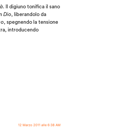
tà
. Il digiuno tonifica il sano
on
Dio
, liberandolo da
mo
, spegnendo la tensione
ltra, introducendo
12 Marzo 2011 alle 6:38 AM