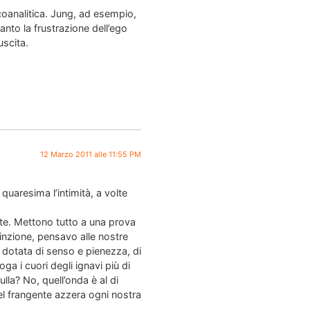
icoanalitica. Jung, ad esempio,
nto la frustrazione dell’ego
uscita.
12 Marzo 2011 alle 11:55 PM
 quaresima l’intimità, a volte
nte. Mettono tutto a una prova
inzione, pensavo alle nostre
 dotata di senso e pienezza, di
a i cuori degli ignavi più di
nulla? No, quell’onda è al di
uel frangente azzera ogni nostra