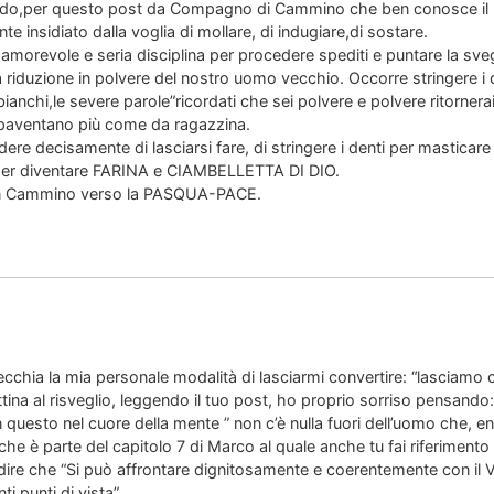
do,per questo post da Compagno di Cammino che ben conosce il par
 insidiato dalla voglia di mollare, di indugiare,di sostare.
morevole e seria disciplina per procedere spediti e puntare la sveg
riduzione in polvere del nostro uomo vecchio. Occorre stringere i d
bianchi,le severe parole”ricordati che sei polvere e polvere ritorner
paventano più come da ragazzina.
ere decisamente di lasciarsi fare, di stringere i denti per masticare
per diventare FARINA e CIAMBELLETTA DI DIO.
on Cammino verso la PASQUA-PACE.
pecchia la mia personale modalità di lasciarmi convertire: “lasciamo
ttina al risveglio, leggendo il tuo post, ho proprio sorriso pensando:
questo nel cuore della mente ” non c’è nulla fuori dell’uomo che, en
che è parte del capitolo 7 di Marco al quale anche tu fai riferimento 
dire che “Si può affrontare dignitosamente e coerentemente con il V
i punti di vista”.