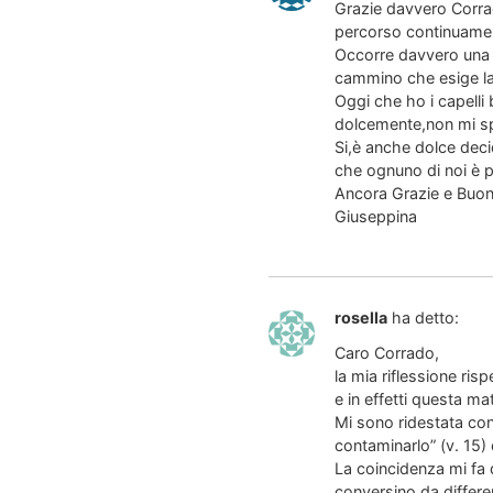
Grazie davvero Corra
percorso continuamente
Occorre davvero una a
cammino che esige la 
Oggi che ho i capelli 
dolcemente,non mi s
Si,è anche dolce decid
che ognuno di noi è 
Ancora Grazie e Bu
Giuseppina
rosella
ha detto:
Caro Corrado,
la mia riflessione ris
e in effetti questa ma
Mi sono ridestata con 
contaminarlo” (v. 15) 
La coincidenza mi fa 
conversino da different