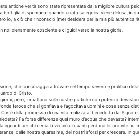
ste antiche verità sono state ripresentate dalla migliore cultura ps
a bottiglia di spumante quando un’attesa egoica viene delusa, in qua
ro io, a ciò che l’inconscio (me) desidera per la mia più autentica ri
 in noi pienamente cosciente e ci guidi verso la nostra gloria.
essione, che ci incoraggia a trovare nel tempo severo e prolifico della
uardo di Cristo.
 giorni, però, impattano sulle nostre pratiche con potenza devasta
’onda feroce che si gonfiava e fagocitava uomini e cose senza dist
Cos’è della promessa di una vita realizzata, benedetta dal Signore,
aledetta? Fa forse differenze quel muro d’acqua che devasta? Interrog
 Ha riguardi per chi cerca la via più di quanti perdono le loro vite nel 
eranze, delle nostre quaresime, dei nostri sforzi per crescere. In q