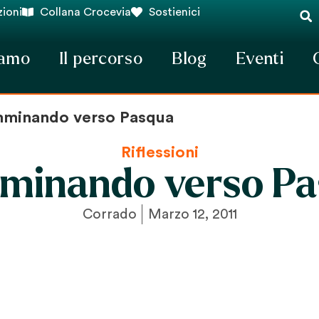
ioni
Collana Crocevia
Sostienici
iamo
Il percorso
Blog
Eventi
minando verso Pasqua
Riflessioni
minando verso Pa
Corrado
Marzo 12, 2011