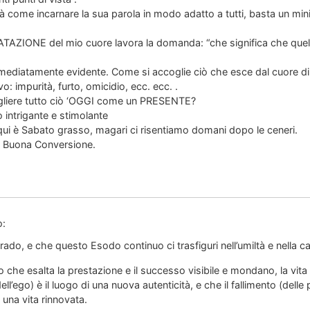
à come incarnare la sua parola in modo adatto a tutti, basta un mini
TAZIONE del mio cuore lavora la domanda: “che significa che quel
ediatamente evidente. Come si accoglie ciò che esce dal cuore di u
: impurità, furto, omicidio, ecc. ecc. .
liere tutto ciò ‘OGGI come un PRESENTE?
 intrigante e stimolante
qui è Sabato grasso, magari ci risentiamo domani dopo le ceneri.
 e Buona Conversione.
o:
ado, e che questo Esodo continuo ci trasfiguri nell’umiltà e nella ca
che esalta la prestazione e il successo visibile e mondano, la vita s
ell’ego) è il luogo di una nuova autenticità, e che il fallimento (dell
i una vita rinnovata.