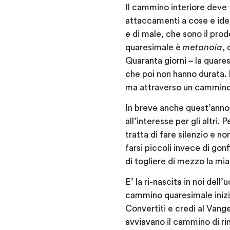
Il cammino interiore deve 
attaccamenti a cose e idee
e di male, che sono il pro
quaresimale è
metanoia
, 
Quaranta giorni – la quare
che poi non hanno durata. 
ma attraverso un cammino 
In breve anche quest’anno c
all’interesse per gli altri
tratta di fare silenzio e 
farsi piccoli invece di gonf
di togliere di mezzo la mia
E’ la ri-nascita in noi del
cammino quaresimale inizia
Convertiti e credi al Vange
avviavano il cammino di ri