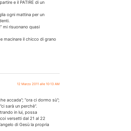
tire e il PATIRE di un
lia ogni mattina per un
enti.
ai” mi risuonano quasi
 e macinare il chicco di grano
12 Marzo 2011 alle 10:13 AM
 che accada”; “ora ci dormo sù”;
”ci sarà un perchè”.
trando in lui, possa
coi versetti dal 21 al 22
angelo di Gesù la propria