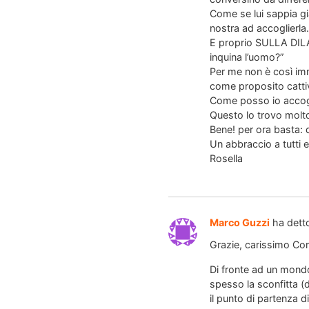
Come se lui sappia gi
nostra ad accoglierla.
E proprio SULLA DILA
inquina l’uomo?”
Per me non è così imm
come proposito cattivo
Come posso io accog
Questo lo trovo molto
Bene! per ora basta: 
Un abbraccio a tutti
Rosella
Marco Guzzi
ha dett
Grazie, carissimo Corr
Di fronte ad un mondo 
spesso la sconfitta (d
il punto di partenza d