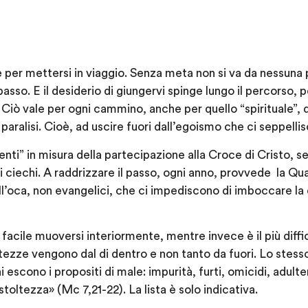
 per mettersi in viaggio. Senza meta non si va da nessuna p
 passo. E il desiderio di giungervi spinge lungo il percorso,
. Ciò vale per ogni cammino, anche per quello “spirituale”, d
paralisi. Cioè, ad uscire fuori dall’egoismo che ci seppellisc
nti” in misura della partecipazione alla Croce di Cristo, 
oli ciechi. A raddrizzare il passo, ogni anno, provvede la 
ell’oca, non evangelici, che ci impediscono di imboccare la 
facile muoversi interiormente, mentre invece è il più diffic
tezze vengono dal di dentro e non tanto da fuori. Lo stesso
 escono i propositi di male: impurità, furti, omicidi, adulter
stoltezza» (Mc 7,21-22). La lista è solo indicativa.