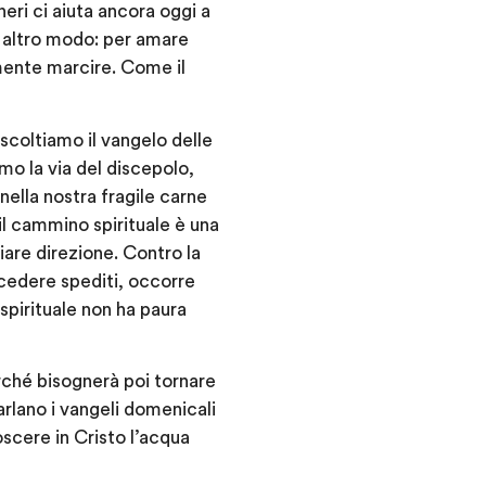
neri ci aiuta ancora oggi a
 altro modo: per amare
mente marcire. Come il
coltiamo il vangelo delle
mo la via del discepolo,
nella nostra fragile carne
 il cammino spirituale è una
iare direzione. Contro la
rocedere spediti, occorre
spirituale non ha paura
rché bisognerà poi tornare
parlano i vangeli domenicali
scere in Cristo l’acqua