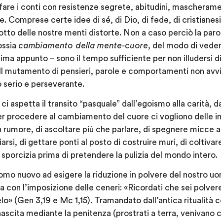
fare i conti con resistenze segrete, abitudini, mascherame
. Comprese certe idee di sé, di Dio, di fede, di cristianes
dotto delle nostre menti distorte. Non a caso perciò la par
ossia
cambiamento della
mente-cuore
, del modo di veder
sima appunto – sono il tempo sufficiente per non illudersi 
Il mutamento di pensieri, parole e comportamenti non avvie
serio e perseverante.
i aspetta il transito “pasquale” dall’egoismo alla carità, 
. Per procedere al cambiamento del cuore ci vogliono delle i
non rumore, di ascoltare più che parlare, di spegnere micce
iarsi, di gettare ponti al posto di costruire muri, di coltivar
 sporcizia prima di pretendere la pulizia del mondo intero.
l’uomo nuovo ad esigere la riduzione in polvere del nostro u
 con l’imposizione delle ceneri: «Ricordati che sei polvere
lo» (Gen 3,19 e Mc 1,15). Tramandato dall’antica ritualità c
nascita mediante la penitenza (prostrati a terra, venivano c