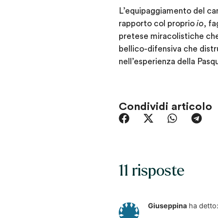
L’equipaggiamento del ca
rapporto col proprio
io
, f
pretese miracolistiche che 
bellico-difensiva che distr
nell’esperienza della Pasq
Condividi articolo
11 risposte
Giuseppina
ha detto