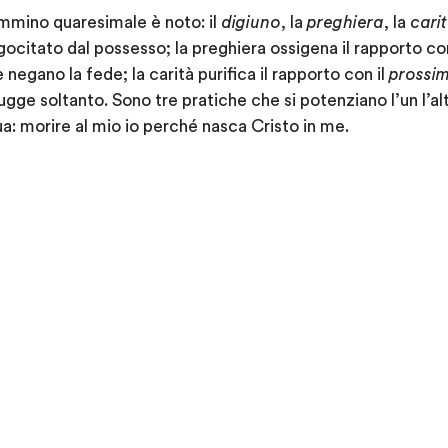
mmino quaresimale è noto: il
digiuno
, la
preghiera
, la
cari
agocitato dal possesso; la preghiera ossigena il rapporto c
negano la fede; la carità purifica il rapporto con il
prossi
ugge soltanto. Sono tre pratiche che si potenziano l’un l’a
ua: morire al mio io perché nasca Cristo in me.
: