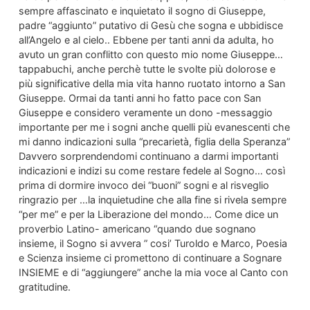
sempre affascinato e inquietato il sogno di Giuseppe,
padre “aggiunto” putativo di Gesù che sogna e ubbidisce
all’Angelo e al cielo.. Ebbene per tanti anni da adulta, ho
avuto un gran conflitto con questo mio nome Giuseppe…
tappabuchi, anche perchè tutte le svolte più dolorose e
più significative della mia vita hanno ruotato intorno a San
Giuseppe. Ormai da tanti anni ho fatto pace con San
Giuseppe e considero veramente un dono -messaggio
importante per me i sogni anche quelli più evanescenti che
mi danno indicazioni sulla “precarietà, figlia della Speranza”
Davvero sorprendendomi continuano a darmi importanti
indicazioni e indizi su come restare fedele al Sogno… così
prima di dormire invoco dei “buoni” sogni e al risveglio
ringrazio per …la inquietudine che alla fine si rivela sempre
“per me” e per la Liberazione del mondo… Come dice un
proverbio Latino- americano “quando due sognano
insieme, il Sogno si avvera ” cosi’ Turoldo e Marco, Poesia
e Scienza insieme ci promettono di continuare a Sognare
INSIEME e di “aggiungere” anche la mia voce al Canto con
gratitudine.