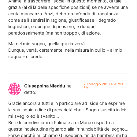
Ahimé, a trascorrere i social in questo momento, di tale
grazia (al di là delle specifiche posizioni) se ne avverte una
acuta mancanza. Anzi, deborda un’onda di tracotanza:
come se il sentirsi in ragione, giustificasse il degrado
linguistico, e dunque di pensiero, e dunque
paradossalmente (ma non troppo), di azione.
Ma nel mio sogno, quella grazia verrà.
Dunque, verrà, certamente, nella misura in cui io – al mio
sogno – ci credo.
28 Maggio 2018 alle 7:14
Giuseppina Nieddu
ha
PM
detto:
Grazie ancora a tutti e in particolare ad Iside che esprime
la sua inquietudine di precarietà che il Sogno suscita in lei:
mi sveglio ed è svanito…
Belle le condivisioni di Palma e a di Marco rispetto a
questa inquietudine riguardo alla irrinunciabilità del sogno…
Forse perchè mi chiamo Giuseppina, fin da bambina mi ha