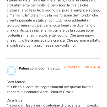
il punto di vista fisico e/o metafisico, il che va benissimo,
probabilmente per molti. Io però (con la mia psiche
bizzarra) a volte io ho bisogno del puro e semplice sogno,
di “farmi nulla”, disfarmi della mia “visione del mondo” che
diventa pesante e statica, con tutti i suoi addentellati
teologici messi giù per bene, così bene che diventano di
una graniticità salina, e farmi trainare dalla suggestione
(potentissima) ed irregolare del sogno. Che apre nuovi
orizzonti, oltre la mia scatola cranica. Che poi non è affatto
in contrasto con la promessa, se vogliamo.
27 Maggio 2018 alle 3:55 PM
Palma Lo Jucco
ha detto:
Caro Marco,
mi unisco al coro dei ringraziamenti per questo invito a
sognare e a cantare! Apre il cuore!! Grazie.
Cara Iside,
“il sogno mi lascia un’inquietudine di precarietà: mi sveglio