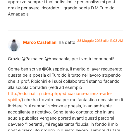
apprezzo sempre i tuoi bellissimi e personalissimi post
grazie per averci ricordato il grande poeta D.M.Turoldo
Annapaola
28 Maggio 2018 alle 11:03 AM
Marco Castellani
ha detto:
Grazie @Palma ed @Annapaola, per i vostri commenti!
Come ben scrive @Giuseppina, il merito di aver recuperato
questa bella poesia di Turoldo è tutto nel lavoro stupendo
che la prof. Ribichini e i suoi collaboratori stanno facendo
alla scuola Corradini (vedi ad esempio
http://edu.inaf.it/index.php/educazione-scienza-arte-
spirito/
) che ha trovato una per me fantastica occasione di
ibridare “sul campo” scienza e poesia, in un ambiente
accogliente e ricettivo. Sono tanto contento che in una
scuola pubblica vengano portati avanti questi percorsi
davvero “liberanti”, mi regala tanta fiducia: in fondo il mio
post è cresciuto proprio in questo lavoro, sempre da fare