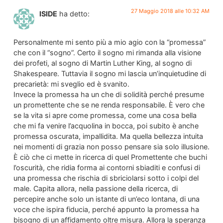
27 Maggio 2018 alle 10:32 AM
ISIDE
ha detto:
Personalmente mi sento più a mio agio con la “promessa”
che con il “sogno”. Certo il sogno mi rimanda alla visione
dei profeti, al sogno di Martin Luther King, al sogno di
Shakespeare. Tuttavia il sogno mi lascia un’inquietudine di
precarietà: mi sveglio ed è svanito.
Invece la promessa ha un che di solidità perché presume
un promettente che se ne renda responsabile. È vero che
se la vita si apre come promessa, come una cosa bella
che mi fa venire l’acquolina in bocca, poi subito è anche
promessa oscurata, impallidita. Ma quella bellezza intuita
nei momenti di grazia non posso pensare sia solo illusione.
È ciò che ci mette in ricerca di quel Promettente che buchi
l’oscurità, che ridia forma ai contorni sbiaditi e confusi di
una promessa che rischia di sbriciolarsi sotto i colpi del
male. Capita allora, nella passione della ricerca, di
percepire anche solo un istante di un’eco lontana, di una
voce che ispira fiducia, perché appunto la promessa ha
bisogno di un affidamento oltre misura. Allora la speranza