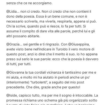
senza che ce ne accorgiamo.
@Lidia… non ci credo. Non ci credo che non contieni il
dono della poesia. Essa è un bene comune, e non è
necessario scriverla, ma viverla, respirarla, appena si può.
Chi la scrive, quando può e riesce, lo fa per tutti. Si
assume il compito di dare vita alle parole, perché lui e gli
altri possano abitarle.
@Grazia… sei gentile e ti ringrazio. Con @Giuseppina,
avete visto bene nell’indicare in Turoldo il vero motore di
questo post, anzi io direi che il merito è suo. Io ho appena
preso sul serio le sue parole: ecco che la poesia è davvero
di tutti, per tutti.
@Giovanna la tua cordiali vicinanza è tantissimo per me e
mi aiuta, e molto mi ha aiutato in periodi anche un po’
(interiormente) “turbolenti”, a seguito del mio post
precedente. Che dire, grazie anche per questo!
@Iside, capisco tutto, ma per me il sogno è intoccabile. La
promessa richiama uno schema già più organizzato sotto