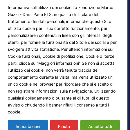
Informativa sull'utilizzo dei cookie La Fondazione Marco
Guzzi - Darsi Pace ETS, in qualità di Titolare del
trattamento dei dati personali, informa che questo Sito
utilizza cookie per il suo corretto funzionamento, per
F.A.Q.
Contatti
personalizzare i contenuti in linea con gli interessi degli
utenti, per fornire le funzionalità del Sito e dei social e per
Mappa del sito
Calendario corsi
svolgere attività statistiche. Per ulteriori informazioni sui
Progetti Darsi Pace
Privacy Policy
Cookie funzionali, Cookie di profilazione, Cookie di terze
parti, clicca su "Maggiori informazioni" Se non si accetta
Login redattori
Cookie Policy
l'utilizzo dei cookie, non verrà tenuta traccia del
comportamento durante la visita, ma verrà utilizzato un
unico cookie nel browser per ricordare che si è scelto di
Seguici su:
non registrare informazioni sulla navigazione. Utilizzando
qualsiasi collegamento o pulsante al di fuori di questo
avviso o chiudendo il banner rifiuti il consenso a tutti i
cookie.
Maggiori informazioni
© 2026
Fondazione Marco Guzzi – Darsi Pace
ETS
. Tutti i diritti sono riservati.
Impostazioni
Rifiuta
Accetta tutti