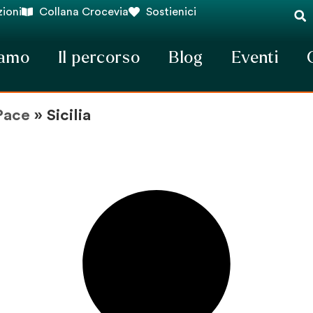
ioni
Collana Crocevia
Sostienici
iamo
Il percorso
Blog
Eventi
Pace
»
Sicilia