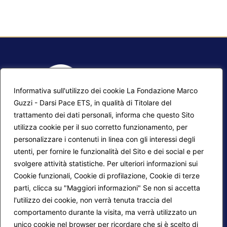
Informativa sull'utilizzo dei cookie La Fondazione Marco
Guzzi - Darsi Pace ETS, in qualità di Titolare del
trattamento dei dati personali, informa che questo Sito
utilizza cookie per il suo corretto funzionamento, per
F.A.Q.
Contatti
personalizzare i contenuti in linea con gli interessi degli
utenti, per fornire le funzionalità del Sito e dei social e per
Mappa del sito
Calendario corsi
svolgere attività statistiche. Per ulteriori informazioni sui
Progetti Darsi Pace
Privacy Policy
Cookie funzionali, Cookie di profilazione, Cookie di terze
parti, clicca su "Maggiori informazioni" Se non si accetta
Login redattori
Cookie Policy
l'utilizzo dei cookie, non verrà tenuta traccia del
comportamento durante la visita, ma verrà utilizzato un
unico cookie nel browser per ricordare che si è scelto di
Seguici su: