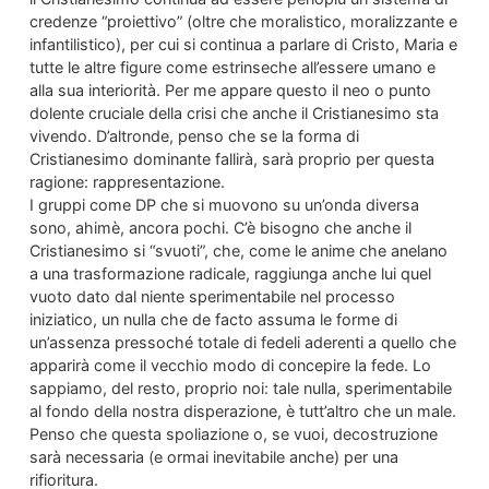
credenze “proiettivo” (oltre che moralistico, moralizzante e
infantilistico), per cui si continua a parlare di Cristo, Maria e
tutte le altre figure come estrinseche all’essere umano e
alla sua interiorità. Per me appare questo il neo o punto
dolente cruciale della crisi che anche il Cristianesimo sta
vivendo. D’altronde, penso che se la forma di
Cristianesimo dominante fallirà, sarà proprio per questa
ragione: rappresentazione.
I gruppi come DP che si muovono su un’onda diversa
sono, ahimè, ancora pochi. C’è bisogno che anche il
Cristianesimo si “svuoti”, che, come le anime che anelano
a una trasformazione radicale, raggiunga anche lui quel
vuoto dato dal niente sperimentabile nel processo
iniziatico, un nulla che de facto assuma le forme di
un’assenza pressoché totale di fedeli aderenti a quello che
apparirà come il vecchio modo di concepire la fede. Lo
sappiamo, del resto, proprio noi: tale nulla, sperimentabile
al fondo della nostra disperazione, è tutt’altro che un male.
Penso che questa spoliazione o, se vuoi, decostruzione
sarà necessaria (e ormai inevitabile anche) per una
rifioritura.