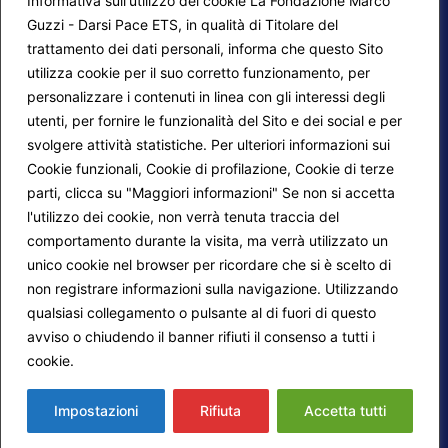
Informativa sull'utilizzo dei cookie La Fondazione Marco
Guzzi - Darsi Pace ETS, in qualità di Titolare del
trattamento dei dati personali, informa che questo Sito
utilizza cookie per il suo corretto funzionamento, per
F.A.Q.
Contatti
personalizzare i contenuti in linea con gli interessi degli
utenti, per fornire le funzionalità del Sito e dei social e per
Mappa del sito
Calendario corsi
svolgere attività statistiche. Per ulteriori informazioni sui
Progetti Darsi Pace
Privacy Policy
Cookie funzionali, Cookie di profilazione, Cookie di terze
parti, clicca su "Maggiori informazioni" Se non si accetta
Login redattori
Cookie Policy
l'utilizzo dei cookie, non verrà tenuta traccia del
comportamento durante la visita, ma verrà utilizzato un
unico cookie nel browser per ricordare che si è scelto di
Seguici su:
non registrare informazioni sulla navigazione. Utilizzando
qualsiasi collegamento o pulsante al di fuori di questo
avviso o chiudendo il banner rifiuti il consenso a tutti i
cookie.
Maggiori informazioni
© 2026
Fondazione Marco Guzzi – Darsi Pace
ETS
. Tutti i diritti sono riservati.
Impostazioni
Rifiuta
Accetta tutti