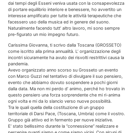
dai tempi degli Esseni veniva usata con la consapevolezza
di portare equilibrio interiore e benessere, ho avvertito un
interesse amplificato per tutte le attività terapeutiche che
facessero uso della musica ed in genere del suono.
Naturalmente facendo tutt’ altro lavoro, mi sono sempre
pre-figurato un mio impegno futuro.
Carissima Giovanna, ti scrivo dalla Toscana (GROSSETO)
come iscritto alla prima annualità. L’ organizzazione degli
incontri sicuramente ha avuto dei risvolti restrittivi causa la
pandemia.
Avevo organizzato anno scorso su Grosseto un evento
con Marco Guzzi nel tentativo di divulgare il suo pensiero,
evento che abbiamo dovuto sospendere a pochi giorni
dalla data. Ma non mi perdo d’ animo, perché ho trovato in
questo pensiero una forza sorprendente che mi ri-anima
ogni volta e mi da lo slancio verso nuove possibilità.
Tra le quali quella della costituzione di un gruppo
territoriale di Darsi Pace, (Toscana, Umbria) come il vostro.
Gruppo già attivo ed in fermento per nuove iniziative.
E’ stato bellissimo durante la “connessione” realizzare e
percepire quanti siamo e come siamo vicini. Con alcuni di