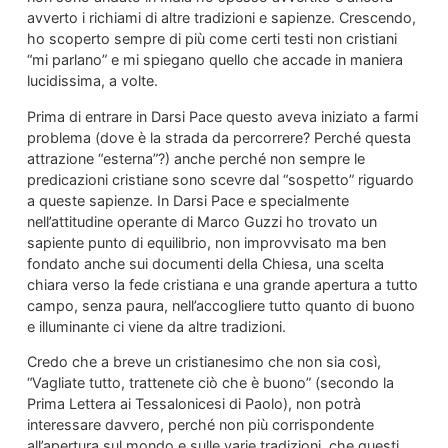
avverto i richiami di altre tradizioni e sapienze. Crescendo,
ho scoperto sempre di più come certi testi non cristiani
“mi parlano” e mi spiegano quello che accade in maniera
lucidissima, a volte.
Prima di entrare in Darsi Pace questo aveva iniziato a farmi
problema (dove è la strada da percorrere? Perché questa
attrazione “esterna”?) anche perché non sempre le
predicazioni cristiane sono scevre dal “sospetto” riguardo
a queste sapienze. In Darsi Pace e specialmente
nell’attitudine operante di Marco Guzzi ho trovato un
sapiente punto di equilibrio, non improvvisato ma ben
fondato anche sui documenti della Chiesa, una scelta
chiara verso la fede cristiana e una grande apertura a tutto
campo, senza paura, nell’accogliere tutto quanto di buono
e illuminante ci viene da altre tradizioni.
Credo che a breve un cristianesimo che non sia così,
“Vagliate tutto, trattenete ciò che è buono” (secondo la
Prima Lettera ai Tessalonicesi di Paolo), non potrà
interessare davvero, perché non più corrispondente
all’apertura sul mondo e sulle varie tradizioni, che questi