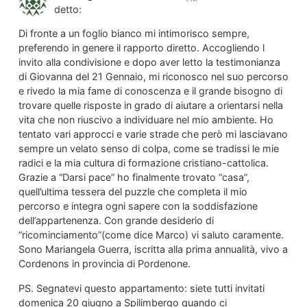
detto:
Di fronte a un foglio bianco mi intimorisco sempre,
preferendo in genere il rapporto diretto. Accogliendo l
invito alla condivisione e dopo aver letto la testimonianza
di Giovanna del 21 Gennaio, mi riconosco nel suo percorso
e rivedo la mia fame di conoscenza e il grande bisogno di
trovare quelle risposte in grado di aiutare a orientarsi nella
vita che non riuscivo a individuare nel mio ambiente. Ho
tentato vari approcci e varie strade che però mi lasciavano
sempre un velato senso di colpa, come se tradissi le mie
radici e la mia cultura di formazione cristiano-cattolica.
Grazie a “Darsi pace” ho finalmente trovato “casa”,
quell’ultima tessera del puzzle che completa il mio
percorso e integra ogni sapere con la soddisfazione
dell’appartenenza. Con grande desiderio di
“ricominciamento”(come dice Marco) vi saluto caramente.
Sono Mariangela Guerra, iscritta alla prima annualità, vivo a
Cordenons in provincia di Pordenone.
PS. Segnatevi questo appartamento: siete tutti invitati
domenica 20 giugno a Spilimbergo quando ci