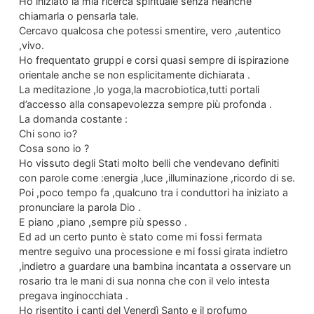
Ho iniziato la mia ricerca spirituale senza neanche
chiamarla o pensarla tale.
Cercavo qualcosa che potessi smentire, vero ,autentico
,vivo.
Ho frequentato gruppi e corsi quasi sempre di ispirazione
orientale anche se non esplicitamente dichiarata .
La meditazione ,lo yoga,la macrobiotica,tutti portali
d’accesso alla consapevolezza sempre più profonda .
La domanda costante :
Chi sono io?
Cosa sono io ?
Ho vissuto degli Stati molto belli che vendevano definiti
con parole come :energia ,luce ,illuminazione ,ricordo di se.
Poi ,poco tempo fa ,qualcuno tra i conduttori ha iniziato a
pronunciare la parola Dio .
E piano ,piano ,sempre più spesso .
Ed ad un certo punto è stato come mi fossi fermata
mentre seguivo una processione e mi fossi girata indietro
,indietro a guardare una bambina incantata a osservare un
rosario tra le mani di sua nonna che con il velo intesta
pregava inginocchiata .
Ho risentito i canti del Venerdì Santo e il profumo