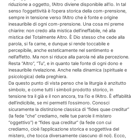
riduzione a oggetto, l’Altro diviene disponibile all’Io. In tal
senso l’oggettività è l’opera storica della com-prensione,
sempre in tensione verso l’Altro che è fonte e origine
inesauribile di ogni com-prensione. Una cosa mi preme
chiarire: non credo alla mistica dell’ineffabile, né alla
mistica del Totalmente Altro. È Dio stesso che cede alla
parola, si fa carne, e dunque si rende toccabile e
percepibile, anche esteticamente nel sentimento e
nell’affetto. Ma non si riduce alla parola né alla percezione.
Resta “Altro”, “Tu”, e in quanto tale fonte di ogni dono e
inesauribile rivelazione. Anche nella dinamica (spirituale e
psicologica) della preghiera.
Da questo punto di vista penso che la liturgia è anzitutto
simbolo, e come tutti i simboli prodotto storico, in
tensione tra il già e il non ancora, tra l’io e l’Altro. È effabilità
dell’indicibile, se mi permetti l’ossimoro. Conosci
sicuramente la distinzione classica di “fides quae creditur”
(la fede “che” crediamo, nelle tue parole il mistero
“oggettivo”) e “fides qua creditur” (la fede con cui
crediamo, cioè l’applicazione storica e soggettiva del
mistero, che tocca diversamente ciascuno di noi). Ecco,