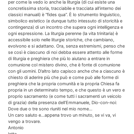
per come la vedo io anche la liturgia (di cui esiste una
concretissima storia, tracciabile e tracciata all’interno dei
classici manuali) è “fides qua”. È lo strumento linguistico,
simbolico estetico (e dunque tutto intessuto di storicità e
contingenza) di un incontro che supera ogni intelligenza e
ogni espressione. La liturgia perenne (la vita trinitaria) è
accessibile solo nelle liturgie storiche, che cambiano,
evolvono e si adattano. Ora, senza estremismi, penso che
se così è ciascuno di noi debba essere attento alle forme
di liturgia e preghiera che più lo aiutano a entrare in
comunione col mistero divino, che è fonte di comunione
con gli uomini. D’altro lato capisco anche che a ciascuno è
chiesto di aderire più che può e come può alle forme di
preghiera che la propria comunità e la propria Chiesa fa
propria in un determinato tempo, e che questo è un vero e
proprio sacramento (e come tutti i sacramenti un veicolo
di grazia) della presenza dell’Emmanuele, Dio-con-noi:
Dove due o tre sono riuniti nel mio nome…
Un caro saluto e…appena trovo un minuto, se vi va, vi
vengo a trovare.
Antonio
letta