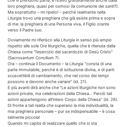
che vi prendono parte, e ricevo gratuitamente anche dalla
loro preghiera, quasi per osmosi (la comunione dei santi?).
Ma soprattutto – mi ripeto! – perché realmente nella
Liturgia trovo una preghiera che già esiste prima e sopra
di me: la preghiera di una Persona viva, il Figlio orante
verso il Padre suo.
Ovviamente mi riferisco alla Liturgia in senso più ampio
rispetto alle sole Ore liturgiche, quella che è ritenuta dalla
Chiesa come "l’esercizio del sacerdozio di Gesù Cristo"
(Sacrosantum Concilium 7).
Ora – continua il Documento – la Liturgia "consta di una
parte immutabile, perché è di istituzione divina, e di parti
scuscettibili di cambiamento, che nel corso dei tempi
possono e devono anche variare" (id. 21).
E più avanti dirà anche che "Le azioni liturgiche non sono
azioni private, ma celebrazioni della Chiesa… Perciò tali
azioni appartengono all’intero Corpo della Chiesa" (id. 26).
Di fronte a tali realta che superano la mia individualità, la
mia preghiera personale – pur se indispensabile – è cosa
talmente piccola!
Quando mi capita di realizzare quello che si sta