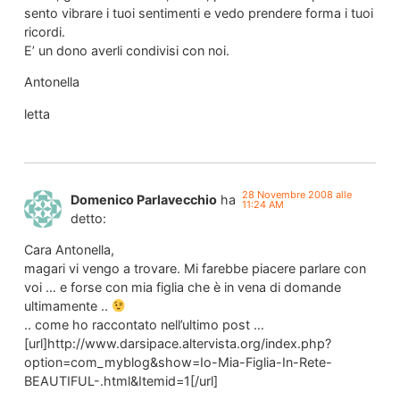
sento vibrare i tuoi sentimenti e vedo prendere forma i tuoi
ricordi.
E’ un dono averli condivisi con noi.
Antonella
letta
28 Novembre 2008 alle
Domenico Parlavecchio
ha
11:24 AM
detto:
Cara Antonella,
magari vi vengo a trovare. Mi farebbe piacere parlare con
voi … e forse con mia figlia che è in vena di domande
ultimamente ..
.. come ho raccontato nell’ultimo post …
[url]http://www.darsipace.altervista.org/index.php?
option=com_myblog&show=Io-Mia-Figlia-In-Rete-
BEAUTIFUL-.html&Itemid=1[/url]