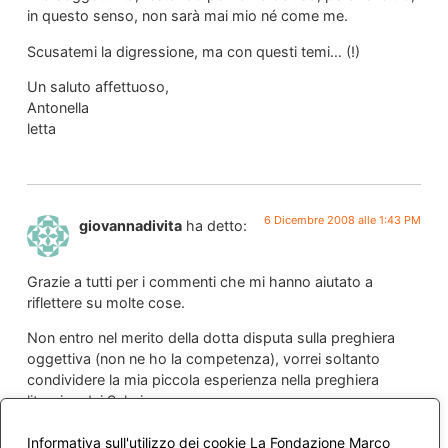
in questo senso, non sarà mai mio né come me.
Scusatemi la digressione, ma con questi temi… (!)
Un saluto affettuoso,
Antonella
letta
6 Dicembre 2008 alle 1:43 PM
giovannadivita
ha detto:
Grazie a tutti per i commenti che mi hanno aiutato a
riflettere su molte cose.
Non entro nel merito della dotta disputa sulla preghiera
oggettiva (non ne ho la competenza), vorrei soltanto
condividere la mia piccola esperienza nella preghiera
liturgica dei Salmi.
Dopo anni di lontananza dalla fede il mio dialogo con Dio è
Informativa sull'utilizzo dei cookie La Fondazione Marco