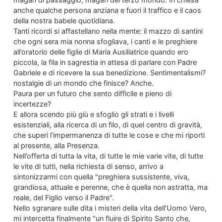
anche qualche persona anziana e fuori il traffico e il caos
della nostra babele quotidiana.
Tanti ricordi si affastellano nella mente: il mazzo di santini
che ogni sera mia nonna sfogliava, i canti e le preghiere
all’oratorio delle figlie di Maria Ausiliatrice quando ero
piccola, la fila in sagrestia in attesa di parlare con Padre
Gabriele e di ricevere la sua benedizione. Sentimentalismi?
nostalgie di un mondo che finisce? Anche.
Paura per un futuro che sento difficile e pieno di
incertezze?
E allora scendo più giù e sfoglio gli strati e i livelli
esistenziali, alla ricerca di un filo, di quel centro di gravità,
che superi l’impermanenza di tutte le cose e che mi riporti
al presente, alla Presenza.
Nell’offerta di tutta la vita, di tutte le mie varie vite, di tutte
le vite di tutti, nella richiesta di senso, arrivo a
sintonizzarmi con quella "preghiera sussistente, viva,
grandiosa, attuale e perenne, che è quella non astratta, ma
reale, del Figlio verso il Padre".
Nello sgranare sulle dita i misteri della vita dell’Uomo Vero,
mi intercetta finalmente "un fluire di Spirito Santo che,