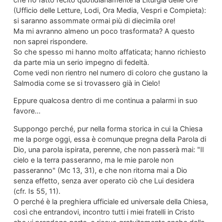
(Ufficio delle Letture, Lodi, Ora Media, Vespri e Compieta):
si saranno assommate ormai più di diecimila ore!
Ma mi avranno almeno un poco trasformata? A questo
non saprei rispondere.
So che spesso mi hanno molto affaticata; hanno richiesto
da parte mia un serio impegno di fedeltà.
Come vedi non rientro nel numero di coloro che gustano la
Salmodia come se si trovassero già in Cielo!
Eppure qualcosa dentro di me continua a palarmi in suo
favore…
Suppongo perché, pur nella forma storica in cui la Chiesa
me la porge oggi, essa è comunque pregna della Parola di
Dio, una parola ispirata, perenne, che non passerà mai: "Il
cielo e la terra passeranno, ma le mie parole non
passeranno" (Mc 13, 31), e che non ritorna mai a Dio
senza effetto, senza aver operato ciò che Lui desidera
(cfr. Is 55, 11).
O perché è la preghiera ufficiale ed universale della Chiesa,
così che entrandovi, incontro tutti i miei fratelli in Cristo