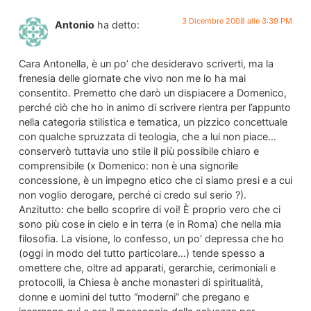
3 Dicembre 2008 alle 3:39 PM
Antonio
ha detto:
Cara Antonella, è un po’ che desideravo scriverti, ma la
frenesia delle giornate che vivo non me lo ha mai
consentito. Premetto che darò un dispiacere a Domenico,
perché ciò che ho in animo di scrivere rientra per l’appunto
nella categoria stilistica e tematica, un pizzico concettuale
con qualche spruzzata di teologia, che a lui non piace…
conserverò tuttavia uno stile il più possibile chiaro e
comprensibile (x Domenico: non è una signorile
concessione, è un impegno etico che ci siamo presi e a cui
non voglio derogare, perché ci credo sul serio ?).
Anzitutto: che bello scoprire di voi! È proprio vero che ci
sono più cose in cielo e in terra (e in Roma) che nella mia
filosofia. La visione, lo confesso, un po’ depressa che ho
(oggi in modo del tutto particolare…) tende spesso a
omettere che, oltre ad apparati, gerarchie, cerimoniali e
protocolli, la Chiesa è anche monasteri di spiritualità,
donne e uomini del tutto “moderni” che pregano e