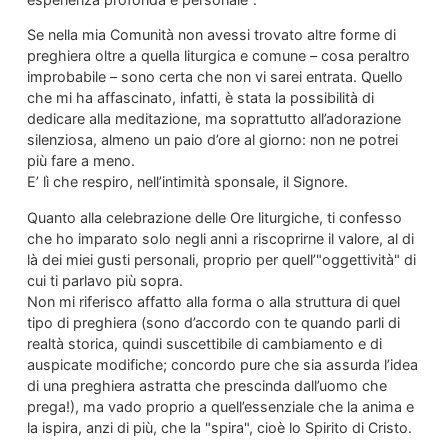
Se nella mia Comunità non avessi trovato altre forme di
preghiera oltre a quella liturgica e comune – cosa peraltro
improbabile – sono certa che non vi sarei entrata. Quello
che mi ha affascinato, infatti, è stata la possibilità di
dedicare alla meditazione, ma soprattutto all’adorazione
silenziosa, almeno un paio d’ore al giorno: non ne potrei
più fare a meno.
E’ lì che respiro, nell’intimità sponsale, il Signore.
Quanto alla celebrazione delle Ore liturgiche, ti confesso
che ho imparato solo negli anni a riscoprirne il valore, al di
là dei miei gusti personali, proprio per quell’"oggettività" di
cui ti parlavo più sopra.
Non mi riferisco affatto alla forma o alla struttura di quel
tipo di preghiera (sono d’accordo con te quando parli di
realtà storica, quindi suscettibile di cambiamento e di
auspicate modifiche; concordo pure che sia assurda l’idea
di una preghiera astratta che prescinda dall’uomo che
prega!), ma vado proprio a quell’essenziale che la anima e
la ispira, anzi di più, che la "spira", cioè lo Spirito di Cristo.