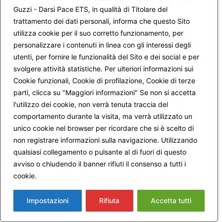
ricominiciato attraverso la recita dei Salmi durante un mio
Guzzi - Darsi Pace ETS, in qualità di Titolare del
soggiorno in un monastero.
trattamento dei dati personali, informa che questo Sito
Nel momento difficile che stavo attraversando quei
utilizza cookie per il suo corretto funzionamento, per
versetti davano parole al mio muto dolore.
personalizzare i contenuti in linea con gli interessi degli
La recita comunitaria mi faceva comprendere anche che
ero parte di un’unità, mi insegnava l’umiltà della comunione.
utenti, per fornire le funzionalità del Sito e dei social e per
svolgere attività statistiche. Per ulteriori informazioni sui
Quando prego con i Salmi mi sento unita alla grande
Cookie funzionali, Cookie di profilazione, Cookie di terze
famiglia umana perché quei versetti esprimono tutti i
parti, clicca su "Maggiori informazioni" Se non si accetta
sentimenti che accompagnano le diverse esperienze della
l'utilizzo dei cookie, non verrà tenuta traccia del
vita.
Ma soprattutto mi sento unita alla preghiera della Chiesa
comportamento durante la visita, ma verrà utilizzato un
universale, alla preghiera di Gesù, di Maria, e di tutti i santi
unico cookie nel browser per ricordare che si è scelto di
che ci hanno preceduto.
non registrare informazioni sulla navigazione. Utilizzando
La preghiera liturgica comunitaria mi fa sentire ‘parte’ di
qualsiasi collegamento o pulsante al di fuori di questo
questa grande famiglia: in questo sentirmi parte vivo la
avviso o chiudendo il banner rifiuti il consenso a tutti i
gioia dell’appartenza ma anche la rinuncia alla mia
cookie.
Maggiori informazioni
orgogliosa autosufficienza.
La preghiera liturgica comunitaria diventa così una grande
maestra e palestra di vita comunitaria.
Impostazioni
Rifiuta
Accetta tutti
Lamento anch’io, come Marco, nella pratica comune, la