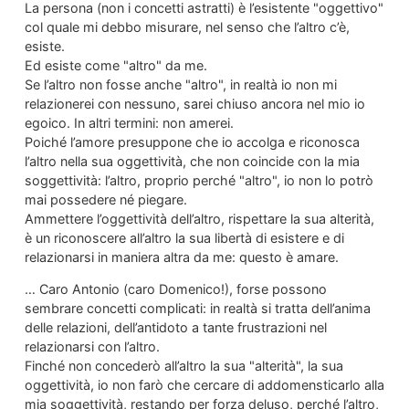
La persona (non i concetti astratti) è l’esistente "oggettivo"
col quale mi debbo misurare, nel senso che l’altro c’è,
esiste.
Ed esiste come "altro" da me.
Se l’altro non fosse anche "altro", in realtà io non mi
relazionerei con nessuno, sarei chiuso ancora nel mio io
egoico. In altri termini: non amerei.
Poiché l’amore presuppone che io accolga e riconosca
l’altro nella sua oggettività, che non coincide con la mia
soggettività: l’altro, proprio perché "altro", io non lo potrò
mai possedere né piegare.
Ammettere l’oggettività dell’altro, rispettare la sua alterità,
è un riconoscere all’altro la sua libertà di esistere e di
relazionarsi in maniera altra da me: questo è amare.
… Caro Antonio (caro Domenico!), forse possono
sembrare concetti complicati: in realtà si tratta dell’anima
delle relazioni, dell’antidoto a tante frustrazioni nel
relazionarsi con l’altro.
Finché non concederò all’altro la sua "alterità", la sua
oggettività, io non farò che cercare di addomensticarlo alla
mia soggettività, restando per forza deluso, perché l’altro,