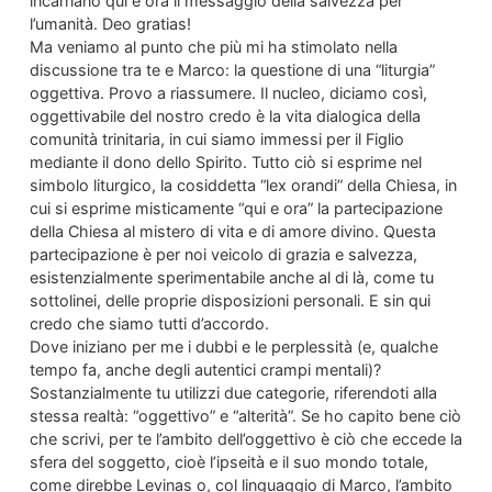
incarnano qui e ora il messaggio della salvezza per
l’umanità. Deo gratias!
Ma veniamo al punto che più mi ha stimolato nella
discussione tra te e Marco: la questione di una “liturgia”
oggettiva. Provo a riassumere. Il nucleo, diciamo così,
oggettivabile del nostro credo è la vita dialogica della
comunità trinitaria, in cui siamo immessi per il Figlio
mediante il dono dello Spirito. Tutto ciò si esprime nel
simbolo liturgico, la cosiddetta “lex orandi” della Chiesa, in
cui si esprime misticamente “qui e ora” la partecipazione
della Chiesa al mistero di vita e di amore divino. Questa
partecipazione è per noi veicolo di grazia e salvezza,
esistenzialmente sperimentabile anche al di là, come tu
sottolinei, delle proprie disposizioni personali. E sin qui
credo che siamo tutti d’accordo.
Dove iniziano per me i dubbi e le perplessità (e, qualche
tempo fa, anche degli autentici crampi mentali)?
Sostanzialmente tu utilizzi due categorie, riferendoti alla
stessa realtà: “oggettivo” e “alterità”. Se ho capito bene ciò
che scrivi, per te l’ambito dell’oggettivo è ciò che eccede la
sfera del soggetto, cioè l’ipseità e il suo mondo totale,
come direbbe Levinas o, col linguaggio di Marco, l’ambito