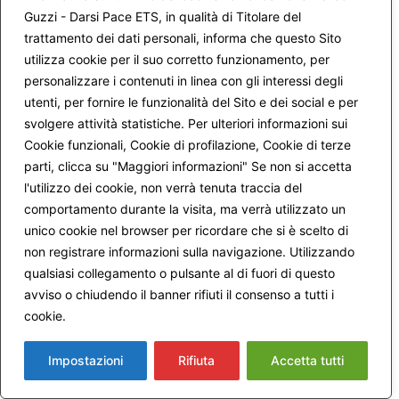
Guzzi - Darsi Pace ETS, in qualità di Titolare del
Pubblichiamo il video della conferenza tenuta da
trattamento dei dati personali, informa che questo Sito
Marco Guzzi a Fano il 7 aprile 2018.
utilizza cookie per il suo corretto funzionamento, per
personalizzare i contenuti in linea con gli interessi degli
L’incontro è stato promosso da Walter Toni e
utenti, per fornire le funzionalità del Sito e dei social e per
organizzato dalla Fondazione DIV.ergo Progetto
svolgere attività statistiche. Per ulteriori informazioni sui
Ashré – Beato chi è in cammino.
Cookie funzionali, Cookie di profilazione, Cookie di terze
Cogliamo l’occasione per ricordare che dal 1
parti, clicca su "Maggiori informazioni" Se non si accetta
settembre è possibile
iscriversi
ai Gruppi Darsi
l'utilizzo dei cookie, non verrà tenuta traccia del
comportamento durante la visita, ma verrà utilizzato un
Pace, e che il 13 ottobre si svolgerà il primo
unico cookie nel browser per ricordare che si è scelto di
incontro della prima annualità.
non registrare informazioni sulla navigazione. Utilizzando
L’appuntamento è all’Università Salesiana di Roma
qualsiasi collegamento o pulsante al di fuori di questo
alle ore 17.30.
avviso o chiudendo il banner rifiuti il consenso a tutti i
cookie.
Maggiori informazioni
Sarà un’occasione, aperta a tutti, per conoscere il
percorso dei gruppi: un metodo che da 20 anni sta
Impostazioni
Rifiuta
Accetta tutti
aiutando migliaia di persone a ritrovare il cammino
verso l’interiorità e verso la comprensione del