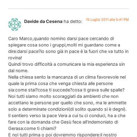
15 Luglio 2011 alle 5:41 PM
Davide da Cesena
ha detto:
Caro Marco,quando nomino darsi pace cercando di
spiegare cosa sono i gruppi,molti mi guardano come a
dire:darsi pace?io sono già in pace è la fuori che va tutto in
rovina!
Quindi trovo difficoltà a comunicare la mia esperienza sin
dal nome.
Nella chiesa sento la mancanza di un clima favorevole nel
quale la prima cosa che venga chiesta alle persone
sia:come stai?cosa ti succede?cosa ti grava sulle spalle?
Noi tutti siamo molto scoraggiati da ambienti che non
accettano le persone per quello che sono, ma le ammette
solo a determinate condizioni(di solito quando si è degni).
Il sentiero verso la pace Vera a cui tu ci conduci, ha a che
fare con la domanda che Gesù fece all’indemoniato di
Gerasa:come ti chiami?
E noi tutti prima o poi dovremmo rispondere:il nostro