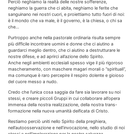
Perciò neghiamo la realtà delle nostre sofferenze,
neghiamo la guerra che ci abita, neghiamo le ferite che
sanguinano nei nostri cuori, e proiettiamo tutto fuori di noi:
è il mondo che va male, è il governo, è la chiesa, o chi sa
che…
Purtroppo anche nella pastorale ordinaria risulta sempre
più difficile incontrare uomini e donne che ci aiutino a
guardarci meglio dentro, che ci aiutino a destrutturare le
nostre difese, e ad aprirci all’azione dello Spirito.
Anche negli ambienti ecclesiali spesso vige il più rigoroso
mascheramento, con maschere magari morali o “spirituali”,
ma comunque è raro percepire il respiro dolente e gioioso
del cuore messo a nudo.
Credo che l’unica cosa saggia da fare sia lavorare su noi
stessi, e creare piccoli Gruppi in cui collaborare all’opera
immensa della nostra realizzazione, della nostra trans-
formazione nella nuova umanità deificata di Cristo.
Restiamo perciò uniti nello Spirito della preghiera,
nell’autoosservazione e nell’invocazione, nello studio di noi
stessi e nell’implorazione per la nostra salvezza.