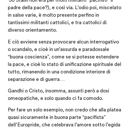
’50 Stalin non era per molti militanti “pacifisti” il
padre della pace?), e così via. L’odio poi, miscelato
in salse varie, è molto presente perfino in
tantissimi militanti cattolici, e tra cattolici di
diverso orientamento.
E ciò avviene senza provocare alcun interrogativo
o scandalo, e cioè in un’assurda e paradossale
“buona coscienza”, come se si potesse estendere
la pace, e cioè lo stato di unificazione spirituale del
tutto, rimanendo in una condizione interiore di
separazione e di guerra…
Gandhi o Cristo, insomma, assunti però a dosi
omeopatiche, e solo quando ci fa comodo.
Per fare un solo esempio, non credo che alla platea
quasi sicuramente in buona parte “pacifista”
dell’Europride, che celebrava l’amore sotto l’egida