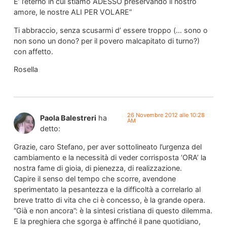
E’ l’eterno in cui stiamo ADESSO preservando il nostro
amore, le nostre ALI PER VOLARE”
Ti abbraccio, senza scusarmi d’ essere troppo (… sono o
non sono un dono? per il povero malcapitato di turno?)
con affetto.
Rosella
26 Novembre 2012 alle 10:28
Paola Balestreri
ha
AM
detto:
Grazie, caro Stefano, per aver sottolineato l’urgenza del
cambiamento e la necessità di veder corrisposta ‘ORA’ la
nostra fame di gioia, di pienezza, di realizzazione.
Capire il senso del tempo che scorre, avendone
sperimentato la pesantezza e la difficoltà a correlarlo al
breve tratto di vita che ci è concesso, è la grande opera.
“Già e non ancora”: è la sintesi cristiana di questo dilemma.
E la preghiera che sgorga è affinché il pane quotidiano,