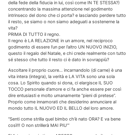
della fede della fiducia in lui, così come IN TE STESSA?)
concentrando la massima attenzione nel godimento
intrinseco del dono che ci porta? e lasciando perdere tutto
il resto, se siamo o non siamo adeguati a sostenerne la
vita?
PRIMA DI TUTTO il regno.
Il regno è LA RELAZIONE in un amore, nel reciproco
godimento di essere l’un per l’altro UN NUOVO INIZIO,
questo il regalo del Natale, e chi crede realmente con tutto
sé stesso che tutto il resto ci è dato in sovrappiù?
Ascoltare il proprio cuore… incarnandolo (di carne) è una
vita intera (integra), la verità e LA VITA sono una sola
cosa. Lo Spirito quando si dona, ci elargisce IL SUO
TOCCO personale d’amore e ci fa anche essere per così
dire entusiasti e molto umanamente “pieni di pretese”.
Proprio come innamorati che desiderino annunciare al
mondo tutto IL NUOVO ED IL BELLO del loro amore.
“Senti come strilla quel bimbo ch’è nato ORA? E va bene
così!!! O non strillerà MAI PIU’”