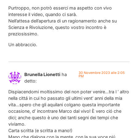
Purtroppo, non potrò esserci ma aspetto con vivo
interesse il video, quando ci sarà.
Nell’attesa dell’apertura di un ragionamento anche su
Scienza e Rivoluzione, questo vostro incontro è
preziosissimo.
Un abbraccio.
30 Novembre 2023 alle 2:05
Brunella Lionetti
ha
PM
detto:
Dispiacendomi moltissimo del non poter venire…tra l ‘ altro
nella cittá in cui ho passato gli ultimi vent’ anni della mia
vita…spero che gli aquilani colgano questa importante
occasione, d’ incontrare Marco dal vivo! È vero ció che
dici; anche questo è uno dei tanti segni dei tempi che
viviamo.
Carta scritta (e scritta a mano!)
Mano che dialoga con la mente, con la sua voce piú