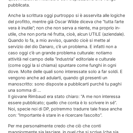
pubblicata.
Anche la scrittura oggi purtroppo si è asservita alle logiche
del profitto, mentre già Oscar Wilde diceva che “tutta l’arte
vera è inutile”; non che non serva a niente, ma proprio in-
utile, che non porta né frutta, cioè, alcun UTILE (aziendale).
Quando lo fa, a mio avviso, quando cioè si mette al
servizio del dio Danaro, c’è un problema. E infatti non a
caso oggi c’è un grande problema culturale: notiamo
attività nel campo della “industria” editoriale e culturale
(come oggi la si chiama) spuntare come funghi in ogni
dove. Molte delle quali sono interessate solo a far soldi. E
vengono anche ad adularti, quando gli presenti un
manoscritto: sono disposte a pubblicarti purché tu paghi
una somma di …
Il giovane Rimbaud era stato chiaro: “A me non interessa
essere pubblicato; quello che conta è lo scrivere in sé”.
Noi, specie noi di DP, potremmo tradurre tale frase anche
con: “Importante è stare in e ricercare l’ascolto”.
Per me personalmente credo che ciò che conti
maggiormente sia lasciare, in quel che si scrive (che sia