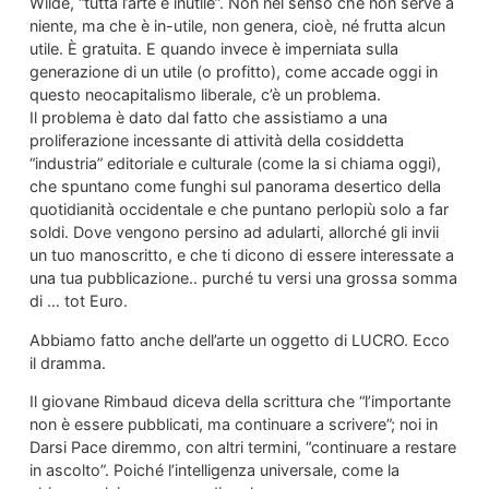
Wilde, “tutta l’arte è inutile”. Non nel senso che non serve a
niente, ma che è in-utile, non genera, cioè, né frutta alcun
utile. È gratuita. E quando invece è imperniata sulla
generazione di un utile (o profitto), come accade oggi in
questo neocapitalismo liberale, c’è un problema.
Il problema è dato dal fatto che assistiamo a una
proliferazione incessante di attività della cosiddetta
“industria” editoriale e culturale (come la si chiama oggi),
che spuntano come funghi sul panorama desertico della
quotidianità occidentale e che puntano perlopiù solo a far
soldi. Dove vengono persino ad adularti, allorché gli invii
un tuo manoscritto, e che ti dicono di essere interessate a
una tua pubblicazione.. purché tu versi una grossa somma
di … tot Euro.
Abbiamo fatto anche dell’arte un oggetto di LUCRO. Ecco
il dramma.
Il giovane Rimbaud diceva della scrittura che “l’importante
non è essere pubblicati, ma continuare a scrivere”; noi in
Darsi Pace diremmo, con altri termini, “continuare a restare
in ascolto”. Poiché l’intelligenza universale, come la