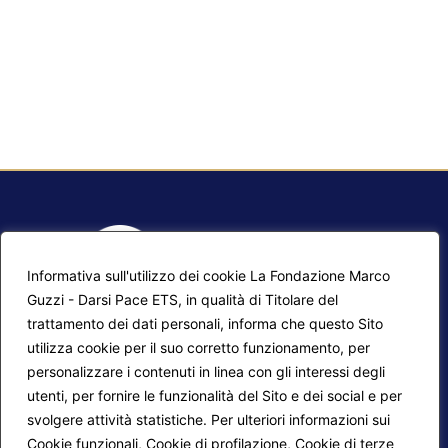
Informativa sull'utilizzo dei cookie La Fondazione Marco
Guzzi - Darsi Pace ETS, in qualità di Titolare del
trattamento dei dati personali, informa che questo Sito
utilizza cookie per il suo corretto funzionamento, per
F.A.Q.
Contatti
personalizzare i contenuti in linea con gli interessi degli
utenti, per fornire le funzionalità del Sito e dei social e per
Mappa del sito
Calendario corsi
svolgere attività statistiche. Per ulteriori informazioni sui
Progetti Darsi Pace
Privacy Policy
Cookie funzionali, Cookie di profilazione, Cookie di terze