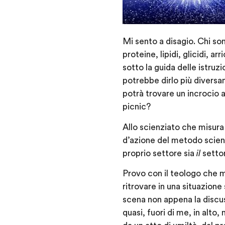
Mi sento a disagio. Chi so
proteine, lipidi, glicidi, 
sotto la guida delle istruz
potrebbe dirlo più diversa
potrà trovare un incrocio 
picnic?
Allo scienziato che misura 
d’azione del metodo scient
proprio settore sia
il
settor
Provo con il teologo che m
ritrovare in una situazione
scena non appena la discuss
quasi, fuori di me, in alto