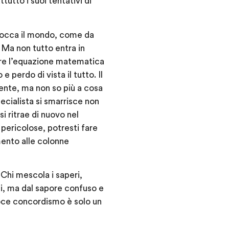
tutto i suoi tentativi di
 bocca il mondo, come da
 Ma non tutto entra in
vere l’equazione matematica
perdo di vista il tutto. Il
ente, ma non so più a cosa
ecialista si smarrisce non
si ritrae di nuovo nel
ù pericolose, potresti fare
amento alle colonne
 Chi mescola i saperi,
ti, ma dal sapore confuso e
loce concordismo è solo un