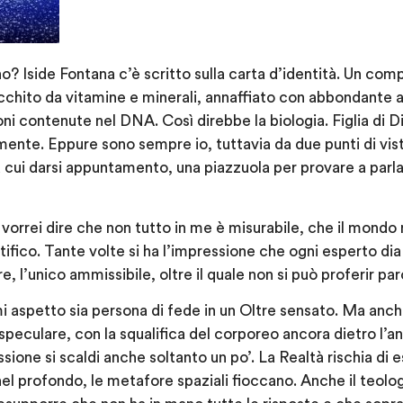
no? Iside Fontana c’è scritto sulla carta d’identità. Un co
arricchito da vitamine e minerali, annaffiato con abbondante
ioni contenute nel DNA. Così direbbe la biologia. Figlia di D
mente. Eppure sono sempre io, tuttavia da due punti di vist
a cui darsi appuntamento, una piazzuola per provare a parlar
vorrei dire che non tutto in me è misurabile, che il mondo n
ifico. Tante volte si ha l’impressione che ogni esperto dia
e, l’unico ammissibile, oltre il quale non si può proferir par
i aspetto sia persona di fede in un Oltre sensato. Ma anch
 speculare, con la squalifica del corporeo ancora dietro l’a
ione si scaldi anche soltanto un po’. La Realtà rischia di 
, nel profondo, le metafore spaziali fioccano. Anche il teol