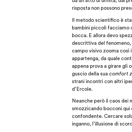
da un atto di umiltà, dal p
risposta non possono presc
Il metodo scientifico è s
bambini piccoli facciamo c
bocca. E allora devo spezz
descrittiva del fenomeno, a
campo visivo zooma così i
appartenga, da quale contes
appena prova a girare gli o
guscio della sua
comfort 
strani incontri con altri i
d’Ercole.
Neanche però il caos dei mi
smozzicando bocconi qui e 
confondente. Cercare solu
inganno, l’illusione di scor