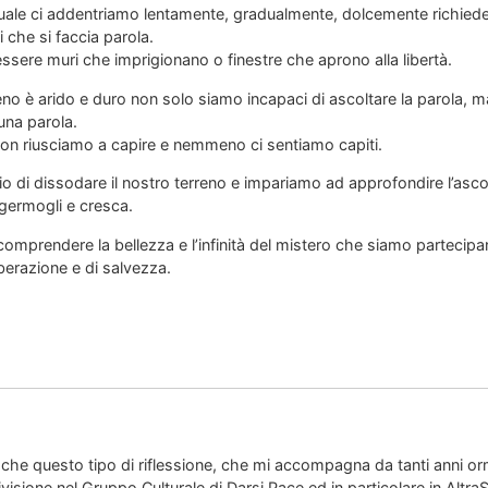
l quale ci addentriamo lentamente, gradualmente, dolcemente richie
 che si faccia parola.
ssere muri che imprigionano o finestre che aprono alla libertà.
no è arido e duro non solo siamo incapaci di ascoltare la parola, ma
una parola.
on riusciamo a capire e nemmeno ci sentiamo capiti.
io di dissodare il nostro terreno e impariamo ad approfondire l’asco
 germogli e cresca.
omprendere la bellezza e l’infinità del mistero che siamo partecipand
iberazione e di salvezza.
 che questo tipo di riflessione, che mi accompagna da tanti anni or
visione nel Gruppo Culturale di Darsi Pace ed in particolare in AltraSci