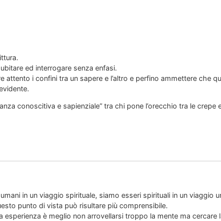
ttura.
dubitare ed interrogare senza enfasi.
re attento i confini tra un sapere e l’altro e perfino ammettere che q
’evidente.
lanza conoscitiva e sapienziale” tra chi pone l’orecchio tra le crepe e
:
umani in un viaggio spirituale, siamo esseri spirituali in un viaggi
esto punto di vista può risultare più comprensibile.
ia esperienza è meglio non arrovellarsi troppo la mente ma cercare l