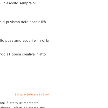
de un ascolto sempre più
 ci priviamo della possibilità
lto possiamo scoprire in noi la
o all’ opera creativa in atto
15 Giugno 2016 alle 9:42 AM
mai, è stato ultimamente
enza. Infatti, all’interno del