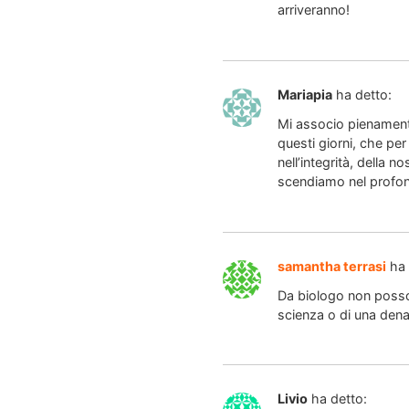
arriveranno!
Mariapia
ha detto:
Mi associo pienament
questi giorni, che per
nell’integrità, della 
scendiamo nel profond
samantha terrasi
ha 
Da biologo non posso 
scienza o di una denat
Livio
ha detto: