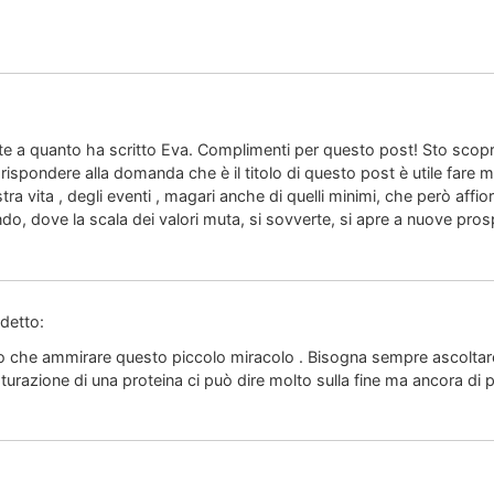
e a quanto ha scritto Eva. Complimenti per questo post! Sto scop
 rispondere alla domanda che è il titolo di questo post è utile fare
nostra vita , degli eventi , magari anche di quelli minimi, che però af
o, dove la scala dei valori muta, si sovverte, si apre a nuove pros
detto:
che ammirare questo piccolo miracolo . Bisogna sempre ascoltare p
urazione di una proteina ci può dire molto sulla fine ma ancora di più