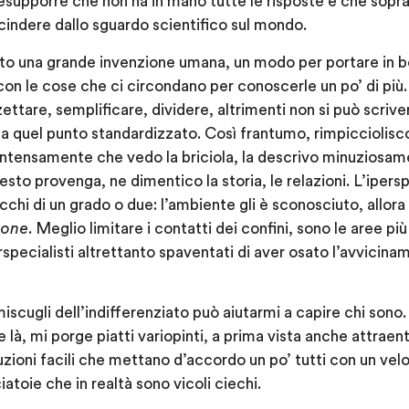
resupporre che non ha in mano tutte le risposte e che soprat
indere dallo sguardo scientifico sul mondo.
tato una grande invenzione umana, un modo per portare in
on le cose che ci circondano per conoscerle un po’ di più.
ettare, semplificare, dividere, altrimenti non si può scri
 quel punto standardizzato. Così frantumo, rimpicciolisco e 
ntensamente che vedo la briciola, la descrivo minuziosam
to provenga, ne dimentico la storia, le relazioni. L’ipersp
cchi di un grado o due: l’ambiente gli è sconosciuto, allora 
zone
. Meglio limitare i contatti dei confini, sono le aree pi
perspecialisti altrettanto spaventati di aver osato l’avvicin
scugli dell’indifferenziato può aiutarmi a capire chi sono.
là, mi porge piatti variopinti, a prima vista anche attraen
zioni facili che mettano d’accordo un po’ tutti con un ve
ciatoie che in realtà sono vicoli ciechi.